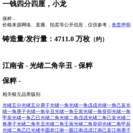
一钱四分四厘，小龙
保粹 -
价格来源网络、直播、拍卖等公开信息，仅供参考，
免责声明
铸造量/发行量：4711.0 万枚
（约）
江南省 - 光绪二角辛丑 - 保粹
保粹 -
相关银元品类版别
光绪五分
光绪五分庚子
光绪一角
光绪一角戊戌
光绪一角己亥
光
绪一角庚子
光绪一角辛丑
光绪一角壬寅
光绪一角癸卯
光绪一角
甲辰
光绪一角乙巳
光绪二角
光绪二角戊戌
光绪二角己亥
光绪二
角庚子
光绪二角辛丑
光绪二角壬寅
光绪二角癸卯
光绪二角甲辰
光绪二角乙巳
光绪半圆
老江南一圆
江南戊戌
江南己亥
江南庚子