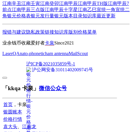
江南辛丑
江南壬寅
江南癸卯
江南甲辰
江南甲辰TH版
江南甲辰7
前点
江南甲辰三点版
江南甲辰十字星
江南乙巳
宣统一角
宣统二
角
银元价格表
银元发行量
银元版本目录
知识库
最近更新
报错与建议
隐私政策
链接
知识库
版别
价格
菜单
业余钱币收藏爱好者
卡泉
Since2021
LaserQA
nato-phonetic
ham antenna
MailScout
沪ICP备2021035859号-1
沪公网安备31011402009745号
「kkqa 卡泉」
微信公众号
首页
，卡泉
银圆账本
价格行情
袁大头
、
江南龙