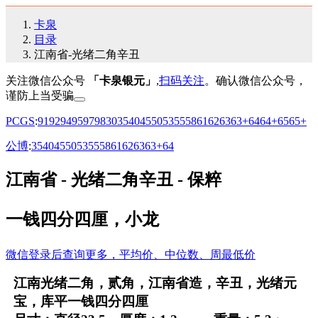
卡泉
目录
江南省-光绪二角辛丑
关注微信公众号
「卡泉银元」
,
扫码关注
。确认微信公众号，
谨防上当受骗
PCGS
:
91
92
94
95
97
98
30
35
40
45
50
53
55
58
61
62
63
63+
64
64+
65
65+
公博
:
35
40
45
50
53
55
58
61
62
63
63+
64
江南省 - 光绪二角辛丑 - 保粹
一钱四分四厘，小龙
微信登录后查询更多，平均价、中位数、周最低价
江南光绪二角，贰角，江南省造，辛丑，光绪元
宝，库平一钱四分四厘