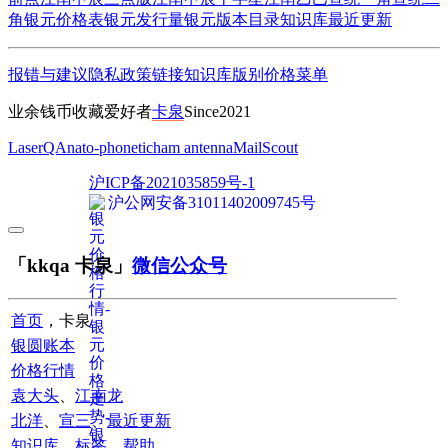
角
银元价格表
银元发行量
银元版本目录
知识库
最近更新
报错与建议
隐私政策
链接
知识库
版别
价格
菜单
业余钱币收藏爱好者
卡泉
Since2021
LaserQA
nato-phonetic
ham antenna
MailScout
沪ICP备2021035859号-1
沪公网安备31011402009745号
「kkqa 卡泉」
微信公众号
首页
，卡泉
银圆账本
价格行情
袁大头
、
江南龙
北洋
、
宣三
、
最近更新
知识库
、
标签
、
帮助