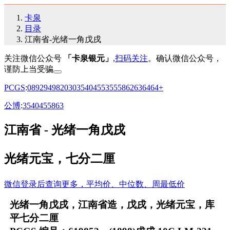
卡泉
目录
江南省-光绪一角戊戌
关注微信公众号
「卡泉银元」
,
扫码关注
。确认微信公众号，
谨防上当受骗
PCGS
:
08
92
94
98
20
30
35
40
45
53
55
58
62
63
64
64+
公博
:
35
40
45
58
63
江南省 - 光绪一角戊戌
光绪元宝，七分二厘
微信登录后查询更多，平均价、中位数、周最低价
光绪一角戊戌，江南省造，戊戌，光绪元宝，库
平七分二厘