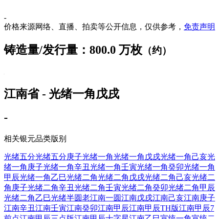
-
价格来源网络、直播、拍卖等公开信息，仅供参考，
免责声明
铸造量/发行量：800.0 万枚
（约）
江南省 - 光绪一角戊戌
-
相关银元品类版别
光绪五分
光绪五分庚子
光绪一角
光绪一角戊戌
光绪一角己亥
光
绪一角庚子
光绪一角辛丑
光绪一角壬寅
光绪一角癸卯
光绪一角
甲辰
光绪一角乙巳
光绪二角
光绪二角戊戌
光绪二角己亥
光绪二
角庚子
光绪二角辛丑
光绪二角壬寅
光绪二角癸卯
光绪二角甲辰
光绪二角乙巳
光绪半圆
老江南一圆
江南戊戌
江南己亥
江南庚子
江南辛丑
江南壬寅
江南癸卯
江南甲辰
江南甲辰TH版
江南甲辰7
前点
江南甲辰三点版
江南甲辰十字星
江南乙巳
宣统一角
宣统二