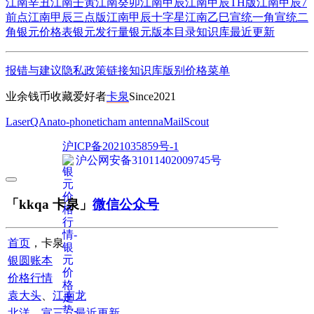
江南辛丑
江南壬寅
江南癸卯
江南甲辰
江南甲辰TH版
江南甲辰7
前点
江南甲辰三点版
江南甲辰十字星
江南乙巳
宣统一角
宣统二
角
银元价格表
银元发行量
银元版本目录
知识库
最近更新
报错与建议
隐私政策
链接
知识库
版别
价格
菜单
业余钱币收藏爱好者
卡泉
Since2021
LaserQA
nato-phonetic
ham antenna
MailScout
沪ICP备2021035859号-1
沪公网安备31011402009745号
「kkqa 卡泉」
微信公众号
首页
，卡泉
银圆账本
价格行情
袁大头
、
江南龙
北洋
、
宣三
、
最近更新