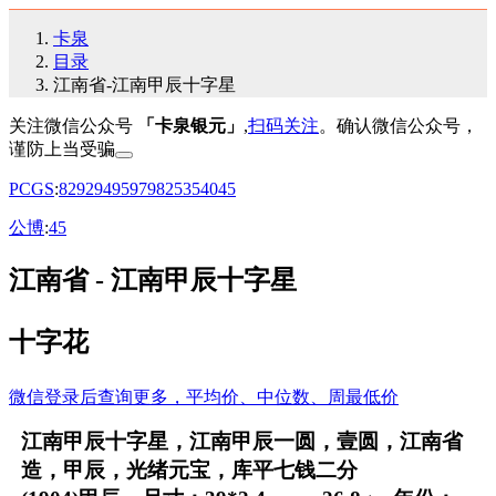
卡泉
目录
江南省-江南甲辰十字星
关注微信公众号
「卡泉银元」
,
扫码关注
。确认微信公众号，
谨防上当受骗
PCGS
:
82
92
94
95
97
98
25
35
40
45
公博
:
45
江南省 - 江南甲辰十字星
十字花
微信登录后查询更多，平均价、中位数、周最低价
江南甲辰十字星，江南甲辰一圆，壹圆，江南省
造，甲辰，光绪元宝，库平七钱二分