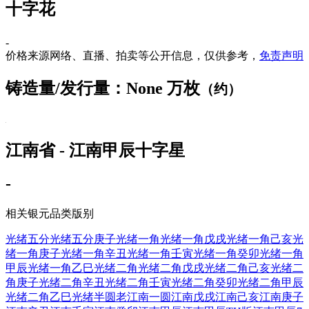
十字花
-
价格来源网络、直播、拍卖等公开信息，仅供参考，
免责声明
铸造量/发行量：None 万枚
（约）
江南省 - 江南甲辰十字星
-
相关银元品类版别
光绪五分
光绪五分庚子
光绪一角
光绪一角戊戌
光绪一角己亥
光
绪一角庚子
光绪一角辛丑
光绪一角壬寅
光绪一角癸卯
光绪一角
甲辰
光绪一角乙巳
光绪二角
光绪二角戊戌
光绪二角己亥
光绪二
角庚子
光绪二角辛丑
光绪二角壬寅
光绪二角癸卯
光绪二角甲辰
光绪二角乙巳
光绪半圆
老江南一圆
江南戊戌
江南己亥
江南庚子