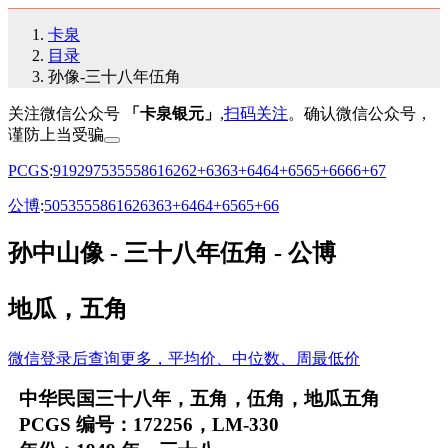
卡泉
目录
孙像-三十八年伍角
关注微信公众号
「卡泉银元」
,
扫码关注
。确认微信公众号，
谨防上当受骗
PCGS
:
91
92
97
53
55
58
61
62
62+
63
63+
64
64+
65
65+
66
66+
67
公博
:
50
53
55
58
61
62
63
63+
64
64+
65
65+
66
孙中山像 - 三十八年伍角 - 公博
地瓜，五角
微信登录后查询更多，平均价、中位数、周最低价
中华民国三十八年，五角，伍角，地瓜五角
PCGS 编号：172256，LM-330