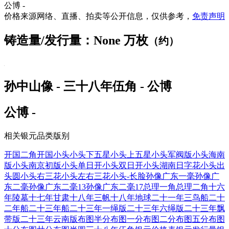
公博 -
价格来源网络、直播、拍卖等公开信息，仅供参考，
免责声明
铸造量/发行量：None 万枚
（约）
孙中山像 - 三十八年伍角 - 公博
公博 -
相关银元品类版别
开国二角
开国小头
小头下五星
小头上五星
小头军阀版
小头海南
版
小头南京初版
小头单日开
小头双日开
小头湖南日字花
小头出
头圆
小头右三花
小头左右三花
小头-长脸
孙像广东一毫
孙像广
东二毫
孙像广东二毫13
孙像广东二毫17
总理一角
总理二角
十六
年陵墓
十七年甘肃
十八年三帆
十八年地球
二十一年三鸟船
二十
二年船
二十三年船
二十三年一绳版
二十三年六绳版
二十三年飘
带版
二十三年云南版
布图半分
布图一分
布图二分
布图五分
布图