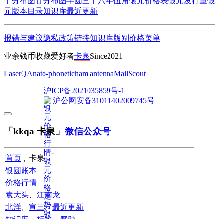
十分
布图廿分
布图半圆
三十八年伍角
银元价格表
银元发行量
银
元版本目录
知识库
最近更新
报错与建议
隐私政策
链接
知识库
版别
价格
菜单
业余钱币收藏爱好者
卡泉
Since2021
LaserQA
nato-phonetic
ham antenna
MailScout
沪ICP备2021035859号-1
沪公网安备31011402009745号
「kkqa 卡泉」
微信公众号
首页
，卡泉
银圆账本
价格行情
袁大头
、
江南龙
北洋
、
宣三
、
最近更新