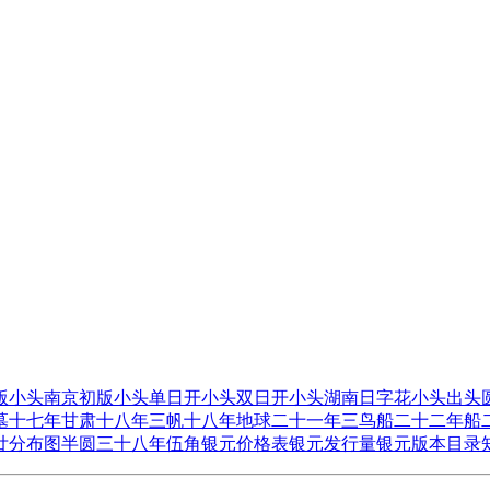
版
小头南京初版
小头单日开
小头双日开
小头湖南日字花
小头出头
墓
十七年甘肃
十八年三帆
十八年地球
二十一年三鸟船
二十二年船
廿分
布图半圆
三十八年伍角
银元价格表
银元发行量
银元版本目录