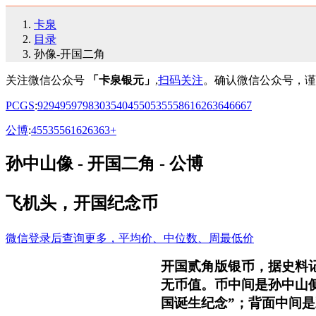
卡泉
目录
孙像-开国二角
关注微信公众号
「卡泉银元」
,
扫码关注
。确认微信公众号，谨
PCGS
:
92
94
95
97
98
30
35
40
45
50
53
55
58
61
62
63
64
66
67
公博
:
45
53
55
61
62
63
63+
孙中山像 - 开国二角 - 公博
飞机头，开国纪念币
微信登录后查询更多，平均价、中位数、周最低价
开国贰角版银币，据史料记载
无币值。币中间是孙中山侧面头
国诞生纪念”；背面中间是