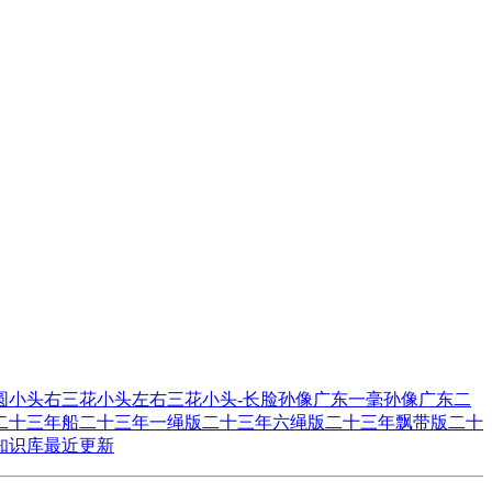
圆
小头右三花
小头左右三花
小头-长脸
孙像广东一毫
孙像广东二
二十三年船
二十三年一绳版
二十三年六绳版
二十三年飘带版
二十
知识库
最近更新