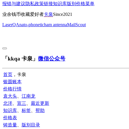
报错与建议
隐私政策
链接
知识库
版别
价格
菜单
业余钱币收藏爱好者
卡泉
Since2021
LaserQA
nato-phonetic
ham antenna
MailScout
「kkqa 卡泉」
微信公众号
首页
，卡泉
银圆账本
价格行情
袁大头
、
江南龙
北洋
、
宣三
、
最近更新
知识库
、
标签
、
帮助
价格表
铸造量
、
版别目录