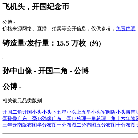
飞机头，开国纪念币
公博 -
价格来源网络、直播、拍卖等公开信息，仅供参考，
免责声明
铸造量/发行量：15.5 万枚
（约）
孙中山像 - 开国二角 - 公博
公博 -
相关银元品类版别
开国二角
开国小头
小头下五星
小头上五星
小头军阀版
小头海南
毫
孙像广东二毫13
孙像广东二毫17
总理一角
总理二角
十六年陵
三年云南版
布图半分
布图一分
布图二分
布图五分
布图十分
布图