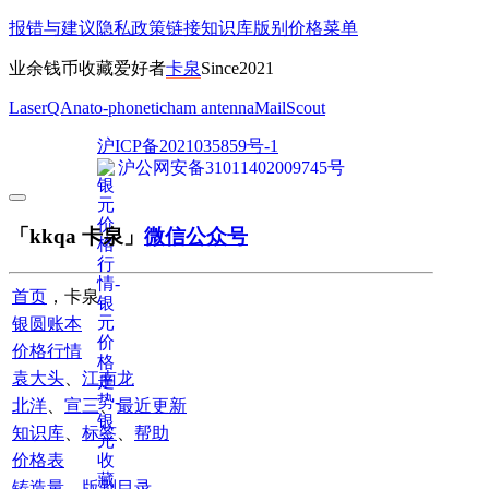
报错与建议
隐私政策
链接
知识库
版别
价格
菜单
业余钱币收藏爱好者
卡泉
Since2021
LaserQA
nato-phonetic
ham antenna
MailScout
沪ICP备2021035859号-1
沪公网安备31011402009745号
「kkqa 卡泉」
微信公众号
首页
，卡泉
银圆账本
价格行情
袁大头
、
江南龙
北洋
、
宣三
、
最近更新
知识库
、
标签
、
帮助
价格表
铸造量
、
版别目录