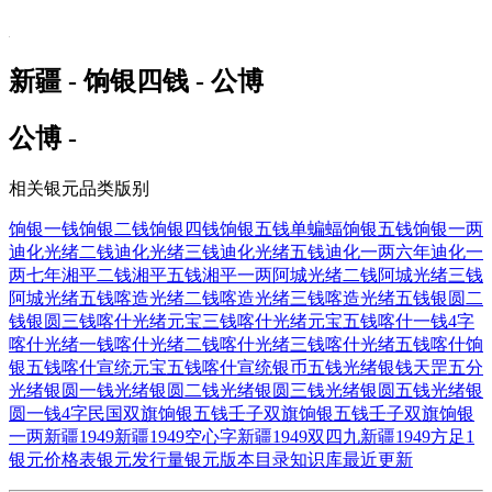
新疆 - 饷银四钱 - 公博
公博 -
相关银元品类版别
饷银一钱
饷银二钱
饷银四钱
饷银五钱单蝙蝠
饷银五钱
饷银一两
迪化光绪二钱
迪化光绪三钱
迪化光绪五钱
迪化一两六年
迪化一
两七年
湘平二钱
湘平五钱
湘平一两
阿城光绪二钱
阿城光绪三钱
阿城光绪五钱
喀造光绪二钱
喀造光绪三钱
喀造光绪五钱
银圆二
钱
银圆三钱
喀什光绪元宝三钱
喀什光绪元宝五钱
喀什一钱4字
喀什光绪一钱
喀什光绪二钱
喀什光绪三钱
喀什光绪五钱
喀什饷
银五钱
喀什宣统元宝五钱
喀什宣统银币五钱
光绪银钱天罡五分
光绪银圆一钱
光绪银圆二钱
光绪银圆三钱
光绪银圆五钱
光绪银
圆一钱4字
民国双旗饷银五钱
壬子双旗饷银五钱
壬子双旗饷银
一两
新疆1949
新疆1949空心字
新疆1949双四九
新疆1949方足1
银元价格表
银元发行量
银元版本目录
知识库
最近更新