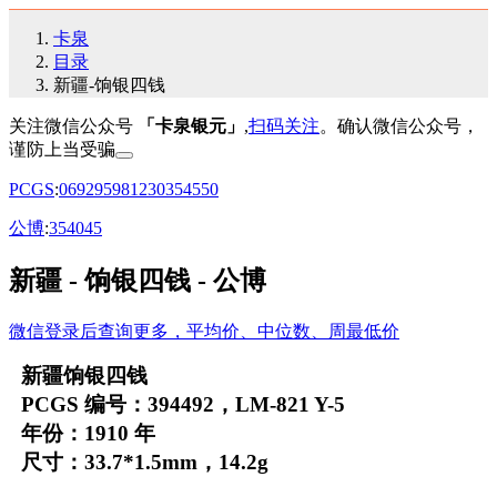
卡泉
目录
新疆-饷银四钱
关注微信公众号
「卡泉银元」
,
扫码关注
。确认微信公众号，
谨防上当受骗
PCGS
:
06
92
95
98
12
30
35
45
50
公博
:
35
40
45
新疆 - 饷银四钱 - 公博
微信登录后查询更多，平均价、中位数、周最低价
新疆饷银四钱
PCGS 编号：394492，LM-821 Y-5
年份：1910 年
尺寸：33.7*1.5mm，14.2g