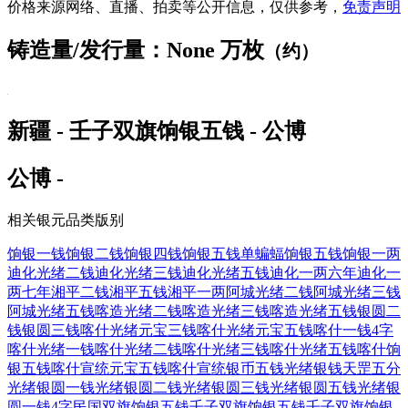
价格来源网络、直播、拍卖等公开信息，仅供参考，
免责声明
铸造量/发行量：None 万枚
（约）
新疆 - 壬子双旗饷银五钱 - 公博
公博 -
相关银元品类版别
饷银一钱
饷银二钱
饷银四钱
饷银五钱单蝙蝠
饷银五钱
饷银一两
迪化光绪二钱
迪化光绪三钱
迪化光绪五钱
迪化一两六年
迪化一
两七年
湘平二钱
湘平五钱
湘平一两
阿城光绪二钱
阿城光绪三钱
阿城光绪五钱
喀造光绪二钱
喀造光绪三钱
喀造光绪五钱
银圆二
钱
银圆三钱
喀什光绪元宝三钱
喀什光绪元宝五钱
喀什一钱4字
喀什光绪一钱
喀什光绪二钱
喀什光绪三钱
喀什光绪五钱
喀什饷
银五钱
喀什宣统元宝五钱
喀什宣统银币五钱
光绪银钱天罡五分
光绪银圆一钱
光绪银圆二钱
光绪银圆三钱
光绪银圆五钱
光绪银
圆一钱4字
民国双旗饷银五钱
壬子双旗饷银五钱
壬子双旗饷银