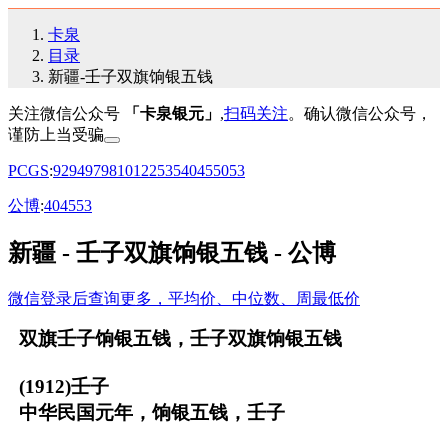
卡泉
目录
新疆-壬子双旗饷银五钱
关注微信公众号
「卡泉银元」
,
扫码关注
。确认微信公众号，
谨防上当受骗
PCGS
:
92
94
97
98
10
12
25
35
40
45
50
53
公博
:
40
45
53
新疆 - 壬子双旗饷银五钱 - 公博
微信登录后查询更多，平均价、中位数、周最低价
双旗壬子饷银五钱，壬子双旗饷银五钱
(1912)壬子
中华民国元年，饷银五钱，壬子