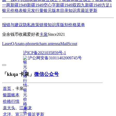
一两
新疆1949
新疆1949空心字
新疆1949双四九
新疆1949方足1
银元价格表
银元发行量
银元版本目录
知识库
最近更新
报错与建议
隐私政策
链接
知识库
版别
价格
菜单
业余钱币收藏爱好者
卡泉
Since2021
LaserQA
nato-phonetic
ham antenna
MailScout
沪ICP备2021035859号-1
沪公网安备31011402009745号
「kkqa 卡泉」
微信公众号
首页
，卡泉
银圆账本
价格行情
袁大头
、
江南龙
北洋
、
宣三
、
最近更新