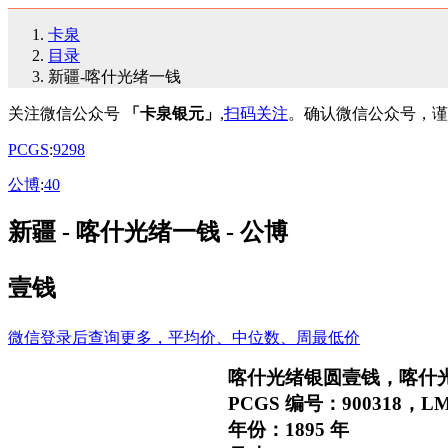
卡泉
目录
新疆-喀什光绪一钱
关注微信公众号
「卡泉银元」
,
扫码关注
。确认微信公众号，谨
PCGS
:
92
98
公博
:
40
新疆 - 喀什光绪一钱 - 公博
壹钱
微信登录后查询更多，平均价、中位数、周最低价
喀什光绪银圆壹钱，喀什
PCGS 编号：900318，LM
年份：1895 年