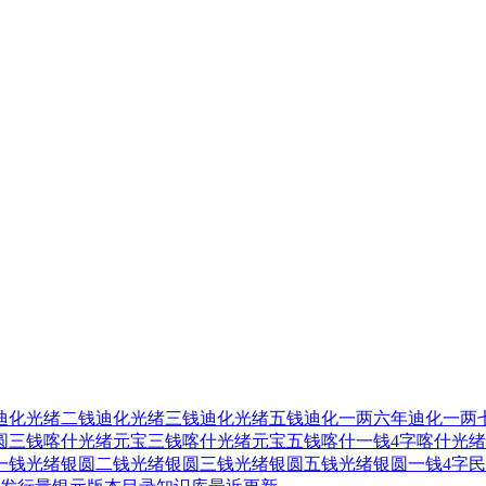
迪化光绪二钱
迪化光绪三钱
迪化光绪五钱
迪化一两六年
迪化一两
圆三钱
喀什光绪元宝三钱
喀什光绪元宝五钱
喀什一钱4字
喀什光绪
一钱
光绪银圆二钱
光绪银圆三钱
光绪银圆五钱
光绪银圆一钱4字
民