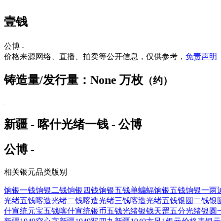
壹钱
公博 -
价格来源网络、直播、拍卖等公开信息，仅供参考，
免责声明
铸造量/发行量：None 万枚
（约）
新疆 - 喀什光绪一钱 - 公博
公博 -
相关银元品类版别
饷银一钱
饷银二钱
饷银四钱
饷银五钱单蝙蝠
饷银五钱
饷银一两
光绪五钱
喀造光绪二钱
喀造光绪三钱
喀造光绪五钱
银圆二钱
银
什宣统元宝五钱
喀什宣统银币五钱
光绪银钱天罡五分
光绪银圆