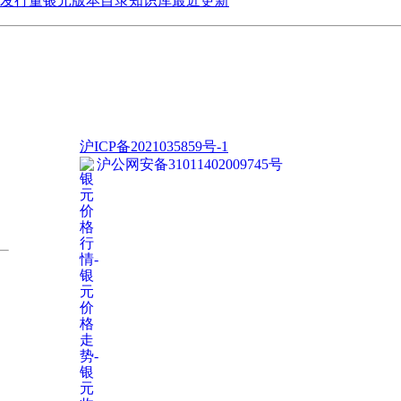
发行量
银元版本目录
知识库
最近更新
沪ICP备2021035859号-1
沪公网安备31011402009745号