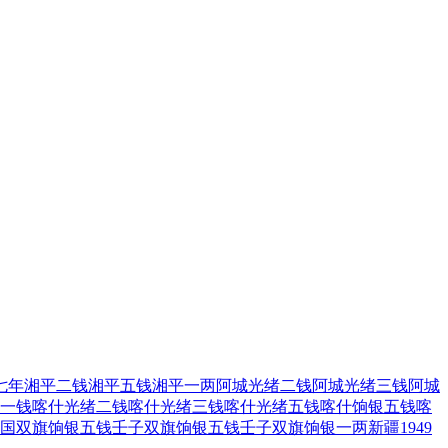
七年
湘平二钱
湘平五钱
湘平一两
阿城光绪二钱
阿城光绪三钱
阿城
一钱
喀什光绪二钱
喀什光绪三钱
喀什光绪五钱
喀什饷银五钱
喀
国双旗饷银五钱
壬子双旗饷银五钱
壬子双旗饷银一两
新疆1949