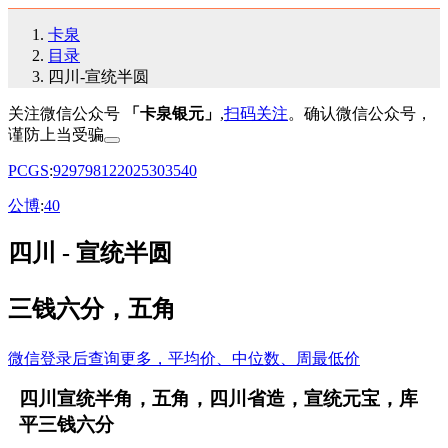
卡泉
目录
四川-宣统半圆
关注微信公众号
「卡泉银元」
,
扫码关注
。确认微信公众号，
谨防上当受骗
PCGS
:
92
97
98
12
20
25
30
35
40
公博
:
40
四川 - 宣统半圆
三钱六分，五角
微信登录后查询更多，平均价、中位数、周最低价
四川宣统半角，五角，四川省造，宣统元宝，库
平三钱六分