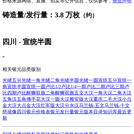
价格来源网络、直播、拍卖等公开信息，仅供参考，
免责声明
铸造量/发行量：3.8 万枚
（约）
四川 - 宣统半圆
-
相关银元品类版别
光绪五分
光绪一角
光绪二角
光绪半圆
光绪一圆
宣统五分
宣统一
角
宣统半圆
宣统一圆
卢比1/2
卢比1/4
一期卢比
二期卢比
三期卢
比
四期卢比
醒狮双旗二角
醒狮双旗五文
大汉一角
大汉二角
大汉
五角
汉五角佛手花
大汉一圆
大汉雅安版
大汉重庆二毛
大汉小点
金
大汉大点金
大汉红军版
大汉分水汉
马兰钱-五文
马兰钱-十文
慈禧像四川
银元价格表
银元发行量
银元版本目录
知识库
最近更
新