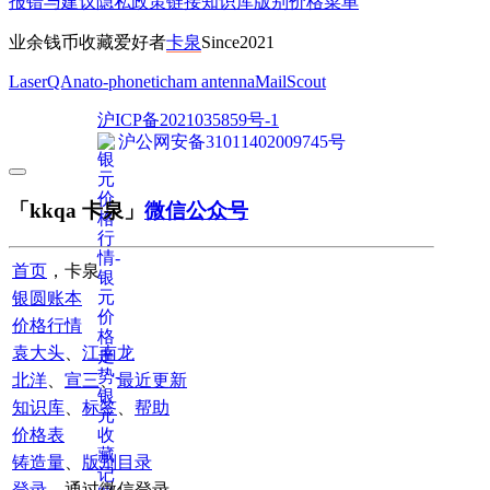
报错与建议
隐私政策
链接
知识库
版别
价格
菜单
业余钱币收藏爱好者
卡泉
Since2021
LaserQA
nato-phonetic
ham antenna
MailScout
沪ICP备2021035859号-1
沪公网安备31011402009745号
「kkqa 卡泉」
微信公众号
首页
，卡泉
银圆账本
价格行情
袁大头
、
江南龙
北洋
、
宣三
、
最近更新
知识库
、
标签
、
帮助
价格表
铸造量
、
版别目录
登录
，通过微信登录