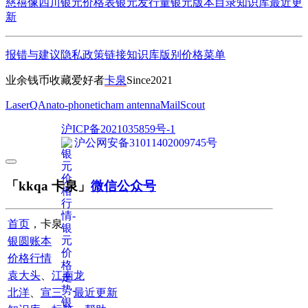
慈禧像四川
银元价格表
银元发行量
银元版本目录
知识库
最近更
新
报错与建议
隐私政策
链接
知识库
版别
价格
菜单
业余钱币收藏爱好者
卡泉
Since2021
LaserQA
nato-phonetic
ham antenna
MailScout
沪ICP备2021035859号-1
沪公网安备31011402009745号
「kkqa 卡泉」
微信公众号
首页
，卡泉
银圆账本
价格行情
袁大头
、
江南龙
北洋
、
宣三
、
最近更新