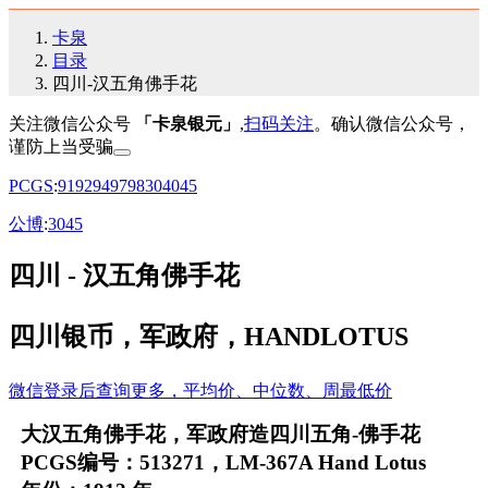
卡泉
目录
四川-汉五角佛手花
关注微信公众号
「卡泉银元」
,
扫码关注
。确认微信公众号，
谨防上当受骗
PCGS
:
91
92
94
97
98
30
40
45
公博
:
30
45
四川 - 汉五角佛手花
四川银币，军政府，HANDLOTUS
微信登录后查询更多，平均价、中位数、周最低价
大汉五角佛手花，军政府造四川五角-佛手花
PCGS编号：513271，LM-367A Hand Lotus