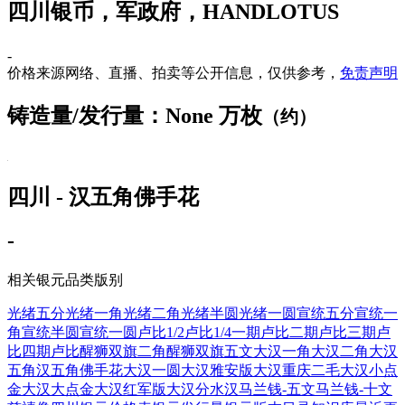
四川银币，军政府，HANDLOTUS
-
价格来源网络、直播、拍卖等公开信息，仅供参考，
免责声明
铸造量/发行量：None 万枚
（约）
四川 - 汉五角佛手花
-
相关银元品类版别
光绪五分
光绪一角
光绪二角
光绪半圆
光绪一圆
宣统五分
宣统一
角
宣统半圆
宣统一圆
卢比1/2
卢比1/4
一期卢比
二期卢比
三期卢
比
四期卢比
醒狮双旗二角
醒狮双旗五文
大汉一角
大汉二角
大汉
五角
汉五角佛手花
大汉一圆
大汉雅安版
大汉重庆二毛
大汉小点
金
大汉大点金
大汉红军版
大汉分水汉
马兰钱-五文
马兰钱-十文