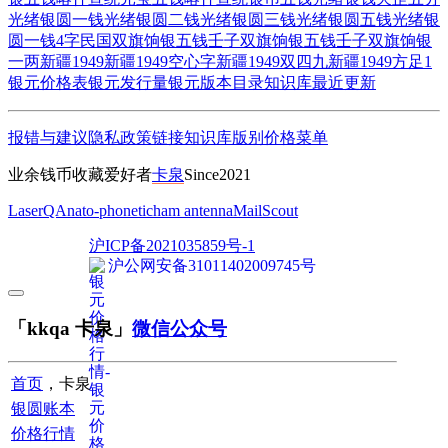
光绪银圆一钱
光绪银圆二钱
光绪银圆三钱
光绪银圆五钱
光绪银
圆一钱4字
民国双旗饷银五钱
壬子双旗饷银五钱
壬子双旗饷银
一两
新疆1949
新疆1949空心字
新疆1949双四九
新疆1949方足1
银元价格表
银元发行量
银元版本目录
知识库
最近更新
报错与建议
隐私政策
链接
知识库
版别
价格
菜单
业余钱币收藏爱好者
卡泉
Since2021
LaserQA
nato-phonetic
ham antenna
MailScout
沪ICP备2021035859号-1
沪公网安备31011402009745号
「kkqa 卡泉」
微信公众号
首页
，卡泉
银圆账本
价格行情