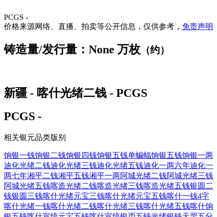
PCGS -
价格来源网络、直播、拍卖等公开信息，仅供参考，
免责声明
铸造量/发行量：None 万枚
（约）
新疆 - 喀什光绪二钱 - PCGS
PCGS -
相关银元品类版别
饷银一钱
饷银二钱
饷银四钱
饷银五钱单蝙蝠
饷银五钱
饷银一两
迪化光绪二钱
迪化光绪三钱
迪化光绪五钱
迪化一两六年
迪化一
两七年
湘平二钱
湘平五钱
湘平一两
阿城光绪二钱
阿城光绪三钱
阿城光绪五钱
喀造光绪二钱
喀造光绪三钱
喀造光绪五钱
银圆二
钱
银圆三钱
喀什光绪元宝三钱
喀什光绪元宝五钱
喀什一钱4字
喀什光绪一钱
喀什光绪二钱
喀什光绪三钱
喀什光绪五钱
喀什饷
银五钱
喀什宣统元宝五钱
喀什宣统银币五钱
光绪银钱天罡五分