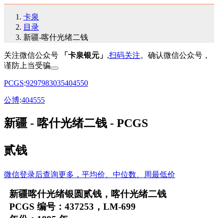
卡泉
目录
新疆-喀什光绪二钱
关注微信公众号
「卡泉银元」
,
扫码关注
。确认微信公众号，
谨防上当受骗
PCGS
:
92
97
98
30
35
40
45
50
公博
:
40
45
55
新疆 - 喀什光绪二钱 - PCGS
贰钱
微信登录后查询更多，平均价、中位数、周最低价
新疆喀什光绪银圆贰钱，喀什光绪二钱
PCGS 编号：437253，LM-699