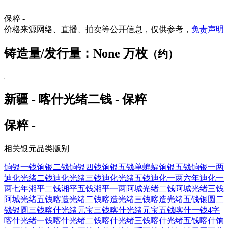
保粹 -
价格来源网络、直播、拍卖等公开信息，仅供参考，
免责声明
铸造量/发行量：None 万枚
（约）
新疆 - 喀什光绪二钱 - 保粹
保粹 -
相关银元品类版别
饷银一钱
饷银二钱
饷银四钱
饷银五钱单蝙蝠
饷银五钱
饷银一两
迪化光绪二钱
迪化光绪三钱
迪化光绪五钱
迪化一两六年
迪化一
两七年
湘平二钱
湘平五钱
湘平一两
阿城光绪二钱
阿城光绪三钱
阿城光绪五钱
喀造光绪二钱
喀造光绪三钱
喀造光绪五钱
银圆二
钱
银圆三钱
喀什光绪元宝三钱
喀什光绪元宝五钱
喀什一钱4字
喀什光绪一钱
喀什光绪二钱
喀什光绪三钱
喀什光绪五钱
喀什饷