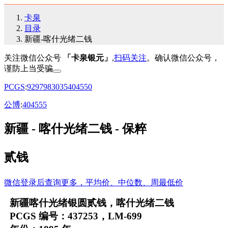
卡泉
目录
新疆-喀什光绪二钱
关注微信公众号
「卡泉银元」
,
扫码关注
。确认微信公众号，
谨防上当受骗
PCGS
:
92
97
98
30
35
40
45
50
公博
:
40
45
55
新疆 - 喀什光绪二钱 - 保粹
贰钱
微信登录后查询更多，平均价、中位数、周最低价
新疆喀什光绪银圆贰钱，喀什光绪二钱
PCGS 编号：437253，LM-699