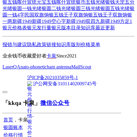
银五钱
喀什宣统元宝五钱
喀什宣统银币五钱
光绪银钱天罡五分
光绪银圆一钱
光绪银圆二钱
光绪银圆三钱
光绪银圆五钱
光绪银
圆一钱4字
民国双旗饷银五钱
壬子双旗饷银五钱
壬子双旗饷银
一两
新疆1949
新疆1949空心字
新疆1949双四九
新疆1949方足1
银元价格表
银元发行量
银元版本目录
知识库
最近更新
报错与建议
隐私政策
链接
知识库
版别
价格
菜单
业余钱币收藏爱好者
卡泉
Since2021
LaserQA
nato-phonetic
ham antenna
MailScout
沪ICP备2021035859号-1
沪公网安备31011402009745号
「kkqa 卡泉」
微信公众号
首页
，卡泉
银圆账本
价格行情