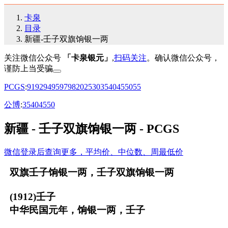
卡泉
目录
新疆-壬子双旗饷银一两
关注微信公众号
「卡泉银元」
,
扫码关注
。确认微信公众号，
谨防上当受骗
PCGS
:
91
92
94
95
97
98
20
25
30
35
40
45
50
55
公博
:
35
40
45
50
新疆 - 壬子双旗饷银一两 - PCGS
微信登录后查询更多，平均价、中位数、周最低价
双旗壬子饷银一两，壬子双旗饷银一两
(1912)壬子
中华民国元年，饷银一两，壬子