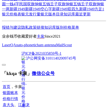
圆一钱4字
民国双旗饷银五钱
壬子双旗饷银五钱
壬子双旗饷银
一两
新疆1949
新疆1949空心字
新疆1949双四九
新疆1949方足1
银元价格表
银元发行量
银元版本目录
知识库
最近更新
报错与建议
隐私政策
链接
知识库
版别
价格
菜单
业余钱币收藏爱好者
卡泉
Since2021
LaserQA
nato-phonetic
ham antenna
MailScout
沪ICP备2021035859号-1
沪公网安备31011402009745号
「kkqa 卡泉」
微信公众号
首页
，卡泉
银圆账本
价格行情
袁大头
、
江南龙