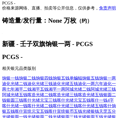
PCGS -
价格来源网络、直播、拍卖等公开信息，仅供参考，
免责声明
铸造量/发行量：None 万枚
（约）
新疆 - 壬子双旗饷银一两 - PCGS
PCGS -
相关银元品类版别
饷银一钱
饷银二钱
饷银四钱
饷银五钱单蝙蝠
饷银五钱
饷银一两
迪化光绪二钱
迪化光绪三钱
迪化光绪五钱
迪化一两六年
迪化一
两七年
湘平二钱
湘平五钱
湘平一两
阿城光绪二钱
阿城光绪三钱
阿城光绪五钱
喀造光绪二钱
喀造光绪三钱
喀造光绪五钱
银圆二
钱
银圆三钱
喀什光绪元宝三钱
喀什光绪元宝五钱
喀什一钱4字
喀什光绪一钱
喀什光绪二钱
喀什光绪三钱
喀什光绪五钱
喀什饷
银五钱
喀什宣统元宝五钱
喀什宣统银币五钱
光绪银钱天罡五分
光绪银圆一钱
光绪银圆二钱
光绪银圆三钱
光绪银圆五钱
光绪银