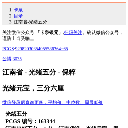
卡泉
目录
江南省-光绪五分
关注微信公众号
「卡泉银元」
,
扫码关注
。确认微信公众号，
谨防上当受骗
PCGS
:
92
98
20
30
35
40
55
58
63
64+
65
公博
:
30
35
江南省 - 光绪五分 - 保粹
光绪元宝，三分六厘
微信登录后查询更多，平均价、中位数、周最低价
光绪五分
PCGS 编号：163344