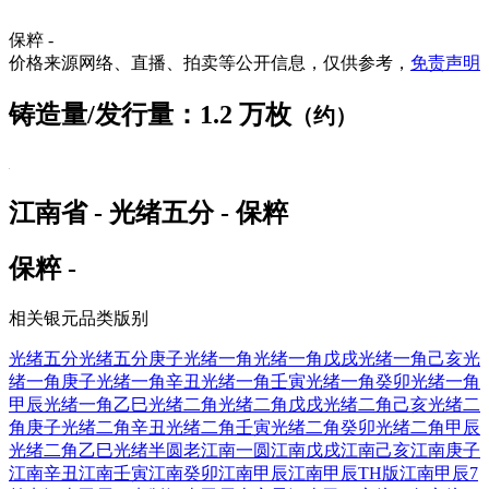
保粹 -
价格来源网络、直播、拍卖等公开信息，仅供参考，
免责声明
铸造量/发行量：1.2 万枚
（约）
江南省 - 光绪五分 - 保粹
保粹 -
相关银元品类版别
光绪五分
光绪五分庚子
光绪一角
光绪一角戊戌
光绪一角己亥
光
绪一角庚子
光绪一角辛丑
光绪一角壬寅
光绪一角癸卯
光绪一角
甲辰
光绪一角乙巳
光绪二角
光绪二角戊戌
光绪二角己亥
光绪二
角庚子
光绪二角辛丑
光绪二角壬寅
光绪二角癸卯
光绪二角甲辰
光绪二角乙巳
光绪半圆
老江南一圆
江南戊戌
江南己亥
江南庚子
江南辛丑
江南壬寅
江南癸卯
江南甲辰
江南甲辰TH版
江南甲辰7