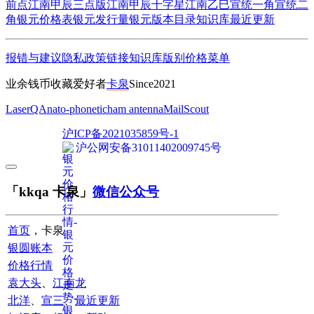
前点
江南甲辰三点版
江南甲辰十字星
江南乙巳
宣统一角
宣统二
角
银元价格表
银元发行量
银元版本目录
知识库
最近更新
报错与建议
隐私政策
链接
知识库
版别
价格
菜单
业余钱币收藏爱好者
卡泉
Since2021
LaserQA
nato-phonetic
ham antenna
MailScout
沪ICP备2021035859号-1
沪公网安备31011402009745号
「kkqa 卡泉」
微信公众号
首页
，卡泉
银圆账本
价格行情
袁大头
、
江南龙
北洋
、
宣三
、
最近更新