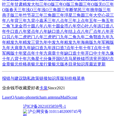
叶
三年甘肃精发大扣
三年O版
三年O版三角圆
三年O版无O
三年
O版春天
三年浅O
三年浅O三角圆
三年断笔民
三年挑华版
三年
燕子版
三年竹节花
三年三角圆
三年浮星三角圆
三年大空心花
三
年八年背
三年九背小嘉禾
三年八点年
三年上点年
五年一角
五年
二角
飞龙金币十圆
八年
八年十圆金币
八年空心叶
八年连口造
八
年牛口造
八年竖点年
八年缺口造
八年结上点
八年厂点年
八年开
口贝
八年二虎把门
八年三虎把门
九年二角
九年二角鄂造
九年
九
年精发
九年精发三背
九年中发
九年粗发
九年海南版
九年军阀版
九年大肩章
九年缺口造
九年连口造7点年
十年
十年T点年
十年
军阀版
十年竖点年
十年方肩章
十年缺口造
十年开口中
十年九像
十年八背
十年六角星
七分像开国纪念
马尾铁锚币
洪宪开国纪念
金章
银元价格表
银元发行量
银元版本目录
知识库
最近更新
报错与建议
隐私政策
链接
知识库
版别
价格
菜单
业余钱币收藏爱好者
卡泉
Since2021
LaserQA
nato-phonetic
ham antenna
MailScout
沪ICP备2021035859号-1
沪公网安备31011402009745号