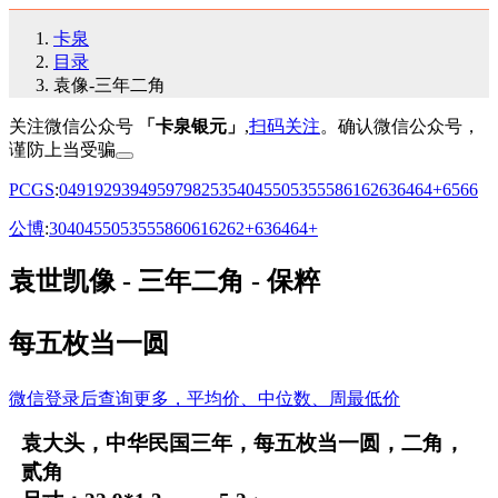
卡泉
目录
袁像-三年二角
关注微信公众号
「卡泉银元」
,
扫码关注
。确认微信公众号，
谨防上当受骗
PCGS
:
04
91
92
93
94
95
97
98
25
35
40
45
50
53
55
58
61
62
63
64
64+
65
66
公博
:
30
40
45
50
53
55
58
60
61
62
62+
63
64
64+
袁世凯像 - 三年二角 - 保粹
每五枚当一圆
微信登录后查询更多，平均价、中位数、周最低价
袁大头，中华民国三年，每五枚当一圆，二角，
贰角