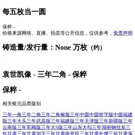
每五枚当一圆
保粹 -
价格来源网络、直播、拍卖等公开信息，仅供参考，
免责声明
铸造量/发行量：None 万枚
（约）
袁世凯像 - 三年二角 - 保粹
保粹 -
相关银元品类版别
三年一角
三年二角
三年二角猴脸
三年中圆
中圆签字版
中圆福建
版
三年大头
三年武昌版
三年福建版
三年天津版
三年新疆版
三年
云南版
三年军阀版
三年大S版
三年山东大扣
三年湖南钢丝发
三
年甘肃
三年甘肃加字
三年甘肃曲笔民
三年甘肃长缨
三年甘肃落