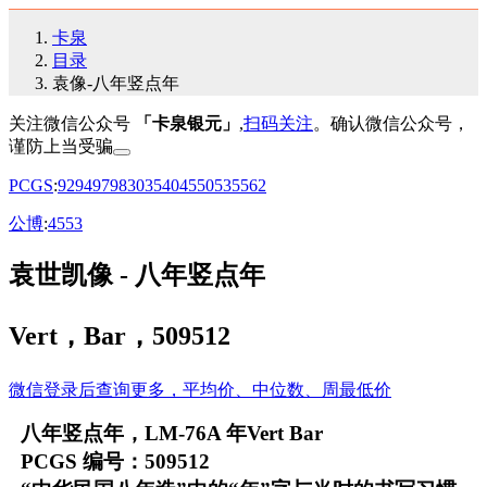
卡泉
目录
袁像-八年竖点年
关注微信公众号
「卡泉银元」
,
扫码关注
。确认微信公众号，
谨防上当受骗
PCGS
:
92
94
97
98
30
35
40
45
50
53
55
62
公博
:
45
53
袁世凯像 - 八年竖点年
Vert，Bar，509512
微信登录后查询更多，平均价、中位数、周最低价
八年竖点年，LM-76A 年Vert Bar
PCGS 编号：509512