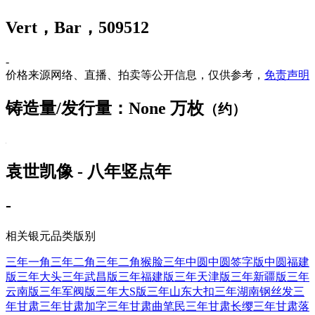
Vert，Bar，509512
-
价格来源网络、直播、拍卖等公开信息，仅供参考，
免责声明
铸造量/发行量：None 万枚
（约）
袁世凯像 - 八年竖点年
-
相关银元品类版别
三年一角
三年二角
三年二角猴脸
三年中圆
中圆签字版
中圆福建
版
三年大头
三年武昌版
三年福建版
三年天津版
三年新疆版
三年
云南版
三年军阀版
三年大S版
三年山东大扣
三年湖南钢丝发
三
年甘肃
三年甘肃加字
三年甘肃曲笔民
三年甘肃长缨
三年甘肃落