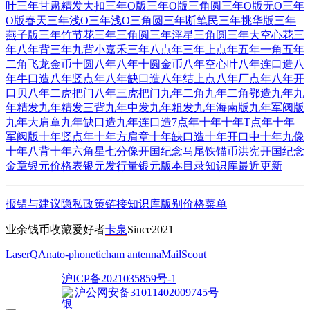
叶
三年甘肃精发大扣
三年O版
三年O版三角圆
三年O版无O
三年
O版春天
三年浅O
三年浅O三角圆
三年断笔民
三年挑华版
三年
燕子版
三年竹节花
三年三角圆
三年浮星三角圆
三年大空心花
三
年八年背
三年九背小嘉禾
三年八点年
三年上点年
五年一角
五年
二角
飞龙金币十圆
八年
八年十圆金币
八年空心叶
八年连口造
八
年牛口造
八年竖点年
八年缺口造
八年结上点
八年厂点年
八年开
口贝
八年二虎把门
八年三虎把门
九年二角
九年二角鄂造
九年
九
年精发
九年精发三背
九年中发
九年粗发
九年海南版
九年军阀版
九年大肩章
九年缺口造
九年连口造7点年
十年
十年T点年
十年
军阀版
十年竖点年
十年方肩章
十年缺口造
十年开口中
十年九像
十年八背
十年六角星
七分像开国纪念
马尾铁锚币
洪宪开国纪念
金章
银元价格表
银元发行量
银元版本目录
知识库
最近更新
报错与建议
隐私政策
链接
知识库
版别
价格
菜单
业余钱币收藏爱好者
卡泉
Since2021
LaserQA
nato-phonetic
ham antenna
MailScout
沪ICP备2021035859号-1
沪公网安备31011402009745号