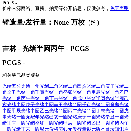
PCGS -
价格来源网络、直播、拍卖等公开信息，仅供参考，
免责声明
铸造量/发行量：None 万枚
（约）
吉林 - 光绪半圆丙午 - PCGS
PCGS -
相关银元品类版别
光绪五分
光绪一角
光绪二角
光绪二角己亥
光绪二角庚子
光绪二
角辛丑
光绪二角壬寅
光绪二角癸卯
光绪二角甲辰
光绪二角乙巳
光绪二角丙午
光绪二角丁未
光绪二角戊申
光绪半圆
光绪半圆己
亥
光绪半圆庚子
光绪半圆辛丑
光绪半圆壬寅
光绪半圆癸卯
光绪
半圆甲辰
光绪半圆乙巳
光绪半圆丙午
光绪半圆丁未
光绪半圆戊
申
光绪一圆无纪年
光绪己亥一圆
光绪庚子一圆
光绪辛丑一圆
光
绪壬寅一圆
光绪癸卯一圆
光绪甲辰一圆
光绪乙巳一圆
光绪丙午
一圆
光绪丁未一圆
银元价格表
银元发行量
银元版本目录
知识库