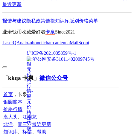
最近更新
报错与建议
隐私政策
链接
知识库
版别
价格
菜单
业余钱币收藏爱好者
卡泉
Since2021
LaserQA
nato-phonetic
ham antenna
MailScout
沪ICP备2021035859号-1
沪公网安备31011402009745号
「kkqa 卡泉」
微信公众号
首页
，卡泉
银圆账本
价格行情
袁大头
、
江南龙
北洋
、
宣三
、
最近更新
知识库
、
标签
、
帮助