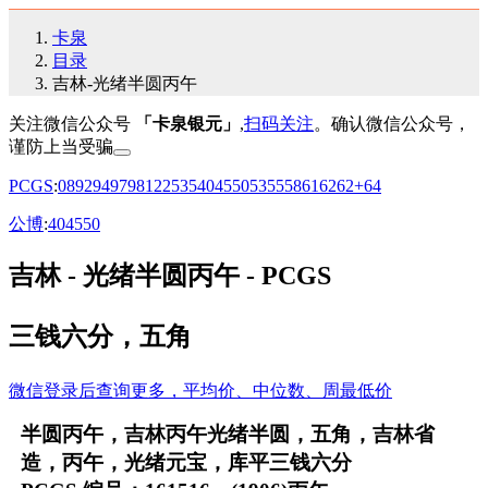
卡泉
目录
吉林-光绪半圆丙午
关注微信公众号
「卡泉银元」
,
扫码关注
。确认微信公众号，
谨防上当受骗
PCGS
:
08
92
94
97
98
12
25
35
40
45
50
53
55
58
61
62
62+
64
公博
:
40
45
50
吉林 - 光绪半圆丙午 - PCGS
三钱六分，五角
微信登录后查询更多，平均价、中位数、周最低价
半圆丙午，吉林丙午光绪半圆，五角，吉林省
造，丙午，光绪元宝，库平三钱六分