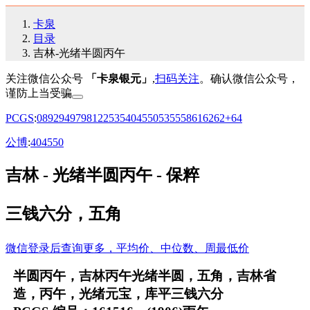
卡泉
目录
吉林-光绪半圆丙午
关注微信公众号
「卡泉银元」
,
扫码关注
。确认微信公众号，
谨防上当受骗
PCGS
:
08
92
94
97
98
12
25
35
40
45
50
53
55
58
61
62
62+
64
公博
:
40
45
50
吉林 - 光绪半圆丙午 - 保粹
三钱六分，五角
微信登录后查询更多，平均价、中位数、周最低价
半圆丙午，吉林丙午光绪半圆，五角，吉林省
造，丙午，光绪元宝，库平三钱六分