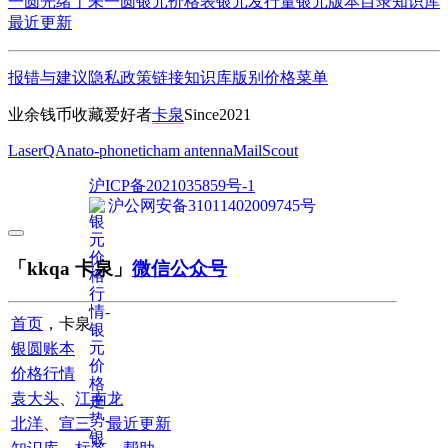
一圆
光绪丁未一圆
银元价格表
银元发行量
银元版本目录
知识库
最近更新
报错与建议
隐私政策
链接
知识库
版别
价格
菜单
业余钱币收藏爱好者
卡泉
Since2021
LaserQA
nato-phonetic
ham antenna
MailScout
沪ICP备2021035859号-1
沪公网安备31011402009745号
「kkqa 卡泉」
微信公众号
首页
，卡泉
银圆账本
价格行情
袁大头
、
江南龙
北洋
、
宣三
、
最近更新