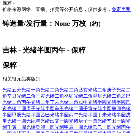
保粹 -
价格来源网络、直播、拍卖等公开信息，仅供参考，
免责声明
铸造量/发行量：None 万枚
（约）
吉林 - 光绪半圆丙午 - 保粹
保粹 -
相关银元品类版别
光绪五分
光绪一角
光绪二角
光绪二角己亥
光绪二角庚子
光绪二
角辛丑
光绪二角壬寅
光绪二角癸卯
光绪二角甲辰
光绪二角乙巳
光绪二角丙午
光绪二角丁未
光绪二角戊申
光绪半圆
光绪半圆己
亥
光绪半圆庚子
光绪半圆辛丑
光绪半圆壬寅
光绪半圆癸卯
光绪
半圆甲辰
光绪半圆乙巳
光绪半圆丙午
光绪半圆丁未
光绪半圆戊
申
光绪一圆无纪年
光绪己亥一圆
光绪庚子一圆
光绪辛丑一圆
光
绪壬寅一圆
光绪癸卯一圆
光绪甲辰一圆
光绪乙巳一圆
光绪丙午