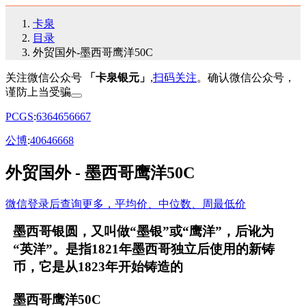
卡泉
目录
外贸国外-墨西哥鹰洋50C
关注微信公众号
「卡泉银元」
,
扫码关注
。确认微信公众号，
谨防上当受骗
PCGS
:
63
64
65
66
67
公博
:
40
64
66
68
外贸国外 - 墨西哥鹰洋50C
微信登录后查询更多，平均价、中位数、周最低价
墨西哥银圆，又叫做“墨银”或“鹰洋”，后讹为
“英洋”。是指1821年墨西哥独立后使用的新铸
币，它是从1823年开始铸造的
墨西哥鹰洋50C