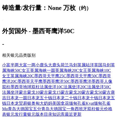
铸造量/发行量：None 万枚
（约）
外贸国外 - 墨西哥鹰洋50C
-
相关银元品类版别
小富半两
大富一两
小鹿头
大鹿头
荷兰马剑
英属站洋
英国马剑
英
属海峡50C女王
英属海峡一圆
英属海峡20C女王
英属海峡10C
女王
英属海峡20C
墨西哥天平鹰25C
墨西哥天平鹰50C
墨西哥
鹰洋20C
墨西哥天平鹰
墨西哥鹰洋50C
墨西哥鹰洋
墨西哥人像
双柱
墨西哥地球双柱
法属坐洋10C
法属坐洋20C
法属坐洋50C
法属坐洋
蒙古蒙戈10
蒙古蒙戈15
蒙古蒙戈20
蒙古蒙戈50
蒙古唐
吉
日本龙一圆
日本龙五十钱
日本龙二十钱
日本龙十钱
日本龙五
钱
日本龙贸易银
奥匈大奶妈
美国拿花
缅甸孔雀Kyat
缅甸孔雀
Mu
青岛大德国宝五分
青岛大德国宝一角
西班牙双柱
银元价格
表
银元发行量
银元版本目录
知识库
最近更新