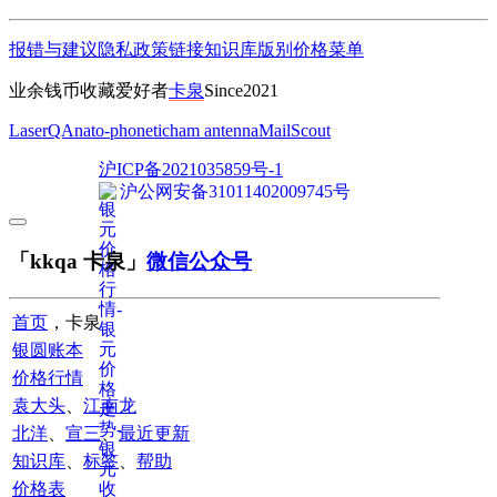
报错与建议
隐私政策
链接
知识库
版别
价格
菜单
业余钱币收藏爱好者
卡泉
Since2021
LaserQA
nato-phonetic
ham antenna
MailScout
沪ICP备2021035859号-1
沪公网安备31011402009745号
「kkqa 卡泉」
微信公众号
首页
，卡泉
银圆账本
价格行情
袁大头
、
江南龙
北洋
、
宣三
、
最近更新
知识库
、
标签
、
帮助
价格表