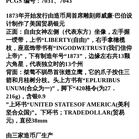
PCGS 编号：7031、7043
1873年开始发行由造币局首席雕刻师威廉·巴伯设
计制作了美国贸易银元
正面：自由女神左侧（代表东方）坐像，左手握
一绶带，上书“LIBERTY(自由)”，右手拿橄榄
枝，座底饰带书有“INGODWETRUST(我们信仰
上帝)”，下有制造年号“1873”，边缘左右共13颗
六角星，代表独立时的13个州
背面：桀骜不驯昂首张翅立鹰，它的爪子按住三
箭和月桂树分枝。头上方书有“EPLURIBUS
UNUM(合众为一)”，脚下“420格令(为27．
216g)，含银0.9
”上环书“UNITED STATESOF AMERICA(美利
坚合众国)”。下环书；TRADEDOLLAR(贸易
元)，直径38mm
由三家造币厂生产