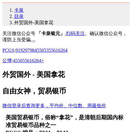
卡泉
目录
外贸国外-美国拿花
关注微信公众号
「卡泉银元」
,
扫码关注
。确认微信公众号，
谨防上当受骗
PCGS
:
91
92
97
98
45
50
53
55
61
62
64
公博
:
45
50
55
61
62
64+
外贸国外 - 美国拿花
自由女神，贸易银币
微信登录后查询更多，平均价、中位数、周最低价
美国贸易银币，俗称“拿花”，是清朝后期国内标
准贸易银币品种之一