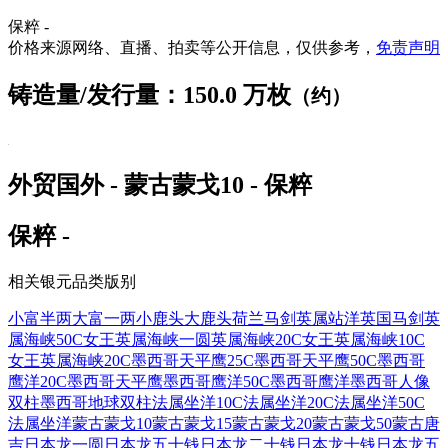
保粹 -
价格来源网络、直播、拍卖等公开信息，仅供参考，
免责声明
铸造量/发行量：150.0 万枚
（约）
外贸国外 - 蒙古蒙戈10 - 保粹
保粹 -
相关银元品类版别
小富半两
大富一两
小鹿头
大鹿头
荷兰马剑
英属站洋
英国马剑
英
属海峡50C女王
英属海峡一圆
英属海峡20C女王
英属海峡10C
女王
英属海峡20C
墨西哥天平鹰25C
墨西哥天平鹰50C
墨西哥
鹰洋20C
墨西哥天平鹰
墨西哥鹰洋50C
墨西哥鹰洋
墨西哥人像
双柱
墨西哥地球双柱
法属坐洋10C
法属坐洋20C
法属坐洋50C
法属坐洋
蒙古蒙戈10
蒙古蒙戈15
蒙古蒙戈20
蒙古蒙戈50
蒙古唐
吉
日本龙一圆
日本龙五十钱
日本龙二十钱
日本龙十钱
日本龙五