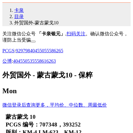
卡泉
目录
外贸国外-蒙古蒙戈10
关注微信公众号
「卡泉银元」
,
扫码关注
。确认微信公众号，
谨防上当受骗
PCGS
:
92
97
98
40
45
50
55
58
62
65
公博
:
40
45
50
53
55
58
61
62
63
外贸国外 - 蒙古蒙戈10 - 保粹
Mon
微信登录后查询更多，平均价、中位数、周最低价
蒙古蒙戈 10
PCGS 编号：707348，393252
版别：KM-4 LM-623，KM-12