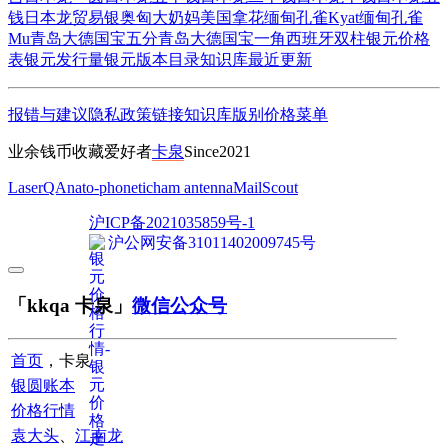
钱
日本龙贸易银
奥匈大奶妈
美国拿花
缅甸孔雀Kyat
缅甸孔雀
Mu
青岛大德国宝五分
青岛大德国宝一角
西班牙双柱
银元价格
表
银元发行量
银元版本目录
知识库
最近更新
报错与建议
隐私政策
链接
知识库
版别
价格
菜单
业余钱币收藏爱好者
卡泉
Since2021
LaserQA
nato-phonetic
ham antenna
MailScout
沪ICP备2021035859号-1
沪公网安备31011402009745号
「kkqa 卡泉」
微信公众号
首页
，卡泉
银圆账本
价格行情
袁大头
、
江南龙