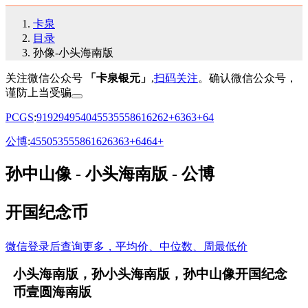
卡泉
目录
孙像-小头海南版
关注微信公众号
「卡泉银元」
,
扫码关注
。确认微信公众号，
谨防上当受骗
PCGS
:
91
92
94
95
40
45
53
55
58
61
62
62+
63
63+
64
公博
:
45
50
53
55
58
61
62
63
63+
64
64+
孙中山像 - 小头海南版 - 公博
开国纪念币
微信登录后查询更多，平均价、中位数、周最低价
小头海南版，孙小头海南版，孙中山像开国纪念
币壹圆海南版