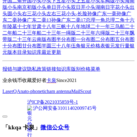
开国二角
开国小头
小头下五星
小头上五星
小头军阀版
小头海南
版
小头南京初版
小头单日开
小头双日开
小头湖南日字花
小头出
头圆
小头右三花
小头左右三花
小头-长脸
孙像广东一毫
孙像广
东二毫
孙像广东二毫13
孙像广东二毫17
总理一角
总理二角
十六
年陵墓
十七年甘肃
十八年三帆
十八年地球
二十一年三鸟船
二十
二年船
二十三年船
二十三年一绳版
二十三年六绳版
二十三年飘
带版
二十三年云南版
布图半分
布图一分
布图二分
布图五分
布图
十分
布图廿分
布图半圆
三十八年伍角
银元价格表
银元发行量
银
元版本目录
知识库
最近更新
报错与建议
隐私政策
链接
知识库
版别
价格
菜单
业余钱币收藏爱好者
卡泉
Since2021
LaserQA
nato-phonetic
ham antenna
MailScout
沪ICP备2021035859号-1
沪公网安备31011402009745号
「kkqa 卡泉」
微信公众号