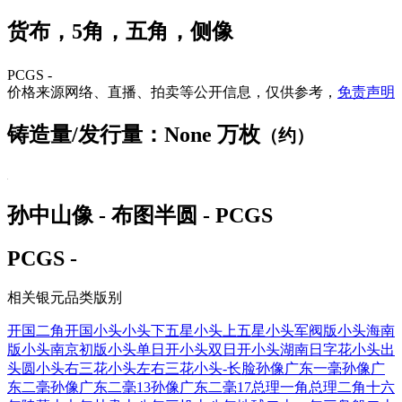
货布，5角，五角，侧像
PCGS -
价格来源网络、直播、拍卖等公开信息，仅供参考，
免责声明
铸造量/发行量：None 万枚
（约）
孙中山像 - 布图半圆 - PCGS
PCGS -
相关银元品类版别
开国二角
开国小头
小头下五星
小头上五星
小头军阀版
小头海南
版
小头南京初版
小头单日开
小头双日开
小头湖南日字花
小头出
头圆
小头右三花
小头左右三花
小头-长脸
孙像广东一毫
孙像广
东二毫
孙像广东二毫13
孙像广东二毫17
总理一角
总理二角
十六