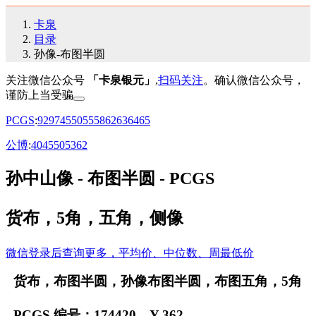
卡泉
目录
孙像-布图半圆
关注微信公众号
「卡泉银元」
,
扫码关注
。确认微信公众号，
谨防上当受骗
PCGS
:
92
97
45
50
55
58
62
63
64
65
公博
:
40
45
50
53
62
孙中山像 - 布图半圆 - PCGS
货布，5角，五角，侧像
微信登录后查询更多，平均价、中位数、周最低价
货布，布图半圆，孙像布图半圆，布图五角，5角
PCGS 编号：174420，Y-362