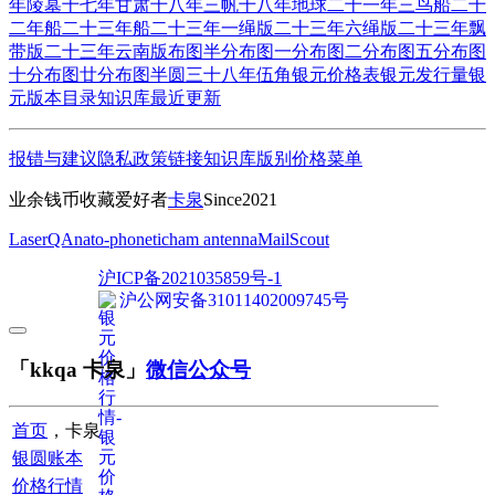
年陵墓
十七年甘肃
十八年三帆
十八年地球
二十一年三鸟船
二十
二年船
二十三年船
二十三年一绳版
二十三年六绳版
二十三年飘
带版
二十三年云南版
布图半分
布图一分
布图二分
布图五分
布图
十分
布图廿分
布图半圆
三十八年伍角
银元价格表
银元发行量
银
元版本目录
知识库
最近更新
报错与建议
隐私政策
链接
知识库
版别
价格
菜单
业余钱币收藏爱好者
卡泉
Since2021
LaserQA
nato-phonetic
ham antenna
MailScout
沪ICP备2021035859号-1
沪公网安备31011402009745号
「kkqa 卡泉」
微信公众号
首页
，卡泉
银圆账本
价格行情