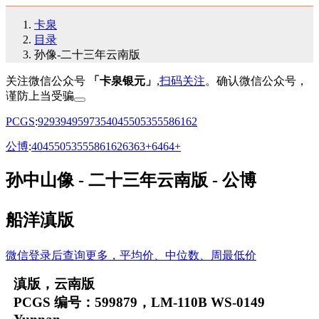
卡泉
目录
孙像-二十三年云南版
关注微信公众号
「卡泉银元」
,
扫码关注
。确认微信公众号，
谨防上当受骗
PCGS
:
92
93
94
95
97
35
40
45
50
53
55
58
61
62
公博
:
40
45
50
53
55
58
61
62
63
63+
64
64+
孙中山像 - 二十三年云南版 - 公博
船洋滇版
微信登录后查询更多，平均价、中位数、周最低价
滇版，云南版
PCGS 编号：599879，LM-110B WS-0149