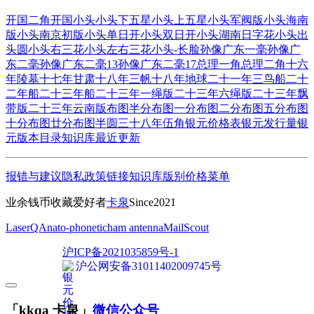
开国二角
开国小头
小头下五星
小头上五星
小头军阀版
小头海南
版
小头南京初版
小头单日开
小头双日开
小头湖南日字花
小头出
头圆
小头右三花
小头左右三花
小头-长脸
孙像广东一毫
孙像广
东二毫
孙像广东二毫13
孙像广东二毫17
总理一角
总理二角
十六
年陵墓
十七年甘肃
十八年三帆
十八年地球
二十一年三鸟船
二十
二年船
二十三年船
二十三年一绳版
二十三年六绳版
二十三年飘
带版
二十三年云南版
布图半分
布图一分
布图二分
布图五分
布图
十分
布图廿分
布图半圆
三十八年伍角
银元价格表
银元发行量
银
元版本目录
知识库
最近更新
报错与建议
隐私政策
链接
知识库
版别
价格
菜单
业余钱币收藏爱好者
卡泉
Since2021
LaserQA
nato-phonetic
ham antenna
MailScout
沪ICP备2021035859号-1
沪公网安备31011402009745号
「kkqa 卡泉」
微信公众号