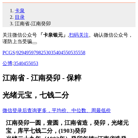
卡泉
目录
江南省-江南癸卯
关注微信公众号
「卡泉银元」
,
扫码关注
。确认微信公众号，
谨防上当受骗
PCGS
:
92
94
95
97
98
25
30
35
40
45
50
53
55
58
公博
:
35
40
45
50
53
江南省 - 江南癸卯 - 保粹
光绪元宝，七钱二分
微信登录后查询更多，平均价、中位数、周最低价
江南癸卯一圆，壹圆，江南省造，癸卯，光绪元
宝，库平七钱二分，(1903)癸卯