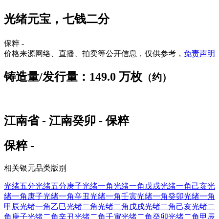
光绪元宝，七钱二分
保粹 -
价格来源网络、直播、拍卖等公开信息，仅供参考，
免责声明
铸造量/发行量：149.0 万枚
（约）
江南省 - 江南癸卯 - 保粹
保粹 -
相关银元品类版别
光绪五分
光绪五分庚子
光绪一角
光绪一角戊戌
光绪一角己亥
光
绪一角庚子
光绪一角辛丑
光绪一角壬寅
光绪一角癸卯
光绪一角
甲辰
光绪一角乙巳
光绪二角
光绪二角戊戌
光绪二角己亥
光绪二
角庚子
光绪二角辛丑
光绪二角壬寅
光绪二角癸卯
光绪二角甲辰