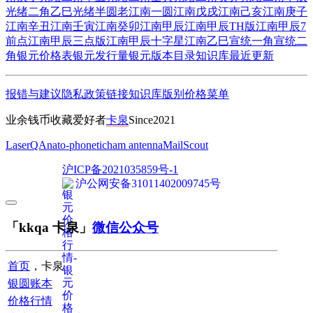
光绪二角乙巳
光绪半圆
老江南一圆
江南戊戌
江南己亥
江南庚子
江南辛丑
江南壬寅
江南癸卯
江南甲辰
江南甲辰TH版
江南甲辰7
前点
江南甲辰三点版
江南甲辰十字星
江南乙巳
宣统一角
宣统二
角
银元价格表
银元发行量
银元版本目录
知识库
最近更新
报错与建议
隐私政策
链接
知识库
版别
价格
菜单
业余钱币收藏爱好者
卡泉
Since2021
LaserQA
nato-phonetic
ham antenna
MailScout
沪ICP备2021035859号-1
沪公网安备31011402009745号
「kkqa 卡泉」
微信公众号
首页
，卡泉
银圆账本
价格行情