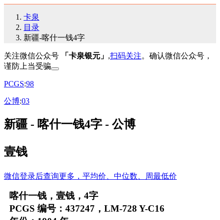
卡泉
目录
新疆-喀什一钱4字
关注微信公众号
「卡泉银元」
,
扫码关注
。确认微信公众号，
谨防上当受骗
PCGS
:
98
公博
:
03
新疆 - 喀什一钱4字 - 公博
壹钱
微信登录后查询更多，平均价、中位数、周最低价
喀什一钱，壹钱，4字
PCGS 编号：437247，LM-728 Y-C16