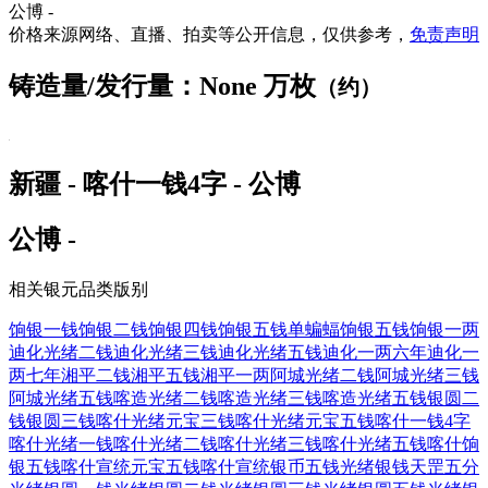
公博 -
价格来源网络、直播、拍卖等公开信息，仅供参考，
免责声明
铸造量/发行量：None 万枚
（约）
新疆 - 喀什一钱4字 - 公博
公博 -
相关银元品类版别
饷银一钱
饷银二钱
饷银四钱
饷银五钱单蝙蝠
饷银五钱
饷银一两
迪化光绪二钱
迪化光绪三钱
迪化光绪五钱
迪化一两六年
迪化一
两七年
湘平二钱
湘平五钱
湘平一两
阿城光绪二钱
阿城光绪三钱
阿城光绪五钱
喀造光绪二钱
喀造光绪三钱
喀造光绪五钱
银圆二
钱
银圆三钱
喀什光绪元宝三钱
喀什光绪元宝五钱
喀什一钱4字
喀什光绪一钱
喀什光绪二钱
喀什光绪三钱
喀什光绪五钱
喀什饷
银五钱
喀什宣统元宝五钱
喀什宣统银币五钱
光绪银钱天罡五分