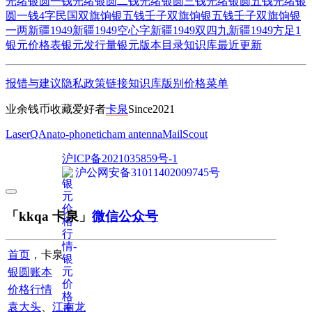
光绪银圆一钱
光绪银圆二钱
光绪银圆三钱
光绪银圆五钱
光绪银
圆一钱4字
民国双旗饷银五钱
壬子双旗饷银五钱
壬子双旗饷银
一两
新疆1949
新疆1949空心字
新疆1949双四九
新疆1949方足1
银元价格表
银元发行量
银元版本目录
知识库
最近更新
报错与建议
隐私政策
链接
知识库
版别
价格
菜单
业余钱币收藏爱好者
卡泉
Since2021
LaserQA
nato-phonetic
ham antenna
MailScout
沪ICP备2021035859号-1
沪公网安备31011402009745号
「kkqa 卡泉」
微信公众号
首页
，卡泉
银圆账本
价格行情
袁大头
、
江南龙