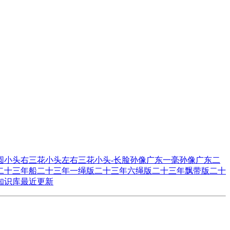
圆
小头右三花
小头左右三花
小头-长脸
孙像广东一毫
孙像广东二
二十三年船
二十三年一绳版
二十三年六绳版
二十三年飘带版
二十
知识库
最近更新