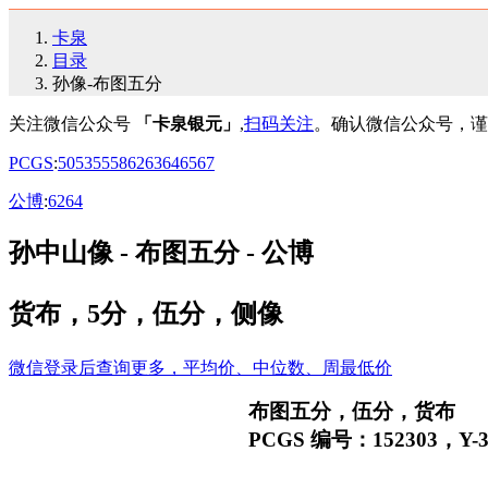
卡泉
目录
孙像-布图五分
关注微信公众号
「卡泉银元」
,
扫码关注
。确认微信公众号，谨
PCGS
:
50
53
55
58
62
63
64
65
67
公博
:
62
64
孙中山像 - 布图五分 - 公博
货布，5分，伍分，侧像
微信登录后查询更多，平均价、中位数、周最低价
布图五分，伍分，货布
PCGS 编号：152303，Y-3