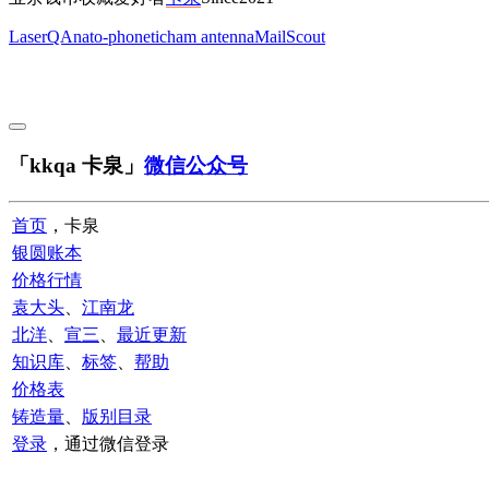
LaserQA
nato-phonetic
ham antenna
MailScout
「kkqa 卡泉」
微信公众号
首页
，卡泉
银圆账本
价格行情
袁大头
、
江南龙
北洋
、
宣三
、
最近更新
知识库
、
标签
、
帮助
价格表
铸造量
、
版别目录
登录
，通过微信登录