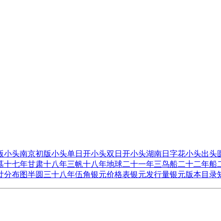
版
小头南京初版
小头单日开
小头双日开
小头湖南日字花
小头出头
墓
十七年甘肃
十八年三帆
十八年地球
二十一年三鸟船
二十二年船
廿分
布图半圆
三十八年伍角
银元价格表
银元发行量
银元版本目录