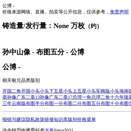
公博 -
价格来源网络、直播、拍卖等公开信息，仅供参考，
免责声明
铸造量/发行量：None 万枚
（约）
孙中山像 - 布图五分 - 公博
公博 -
相关银元品类版别
开国二角
开国小头
小头下五星
小头上五星
小头军阀版
小头海南
毫
孙像广东二毫13
孙像广东二毫17
总理一角
总理二角
十六年陵
三年云南版
布图半分
布图一分
布图二分
布图五分
布图十分
布图
报错与建议
隐私政策
链接
知识库
版别
价格
菜单
业余钱币收藏爱好者
卡泉
Since2021