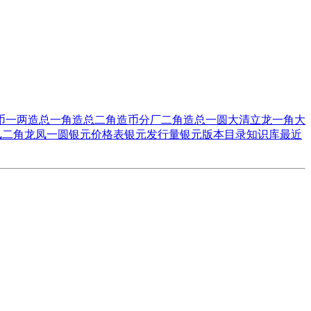
币一两
造总一角
造总二角
造币分厂二角
造总一圆
大清立龙一角
大
凤二角
龙凤一圆
银元价格表
银元发行量
银元版本目录
知识库
最近