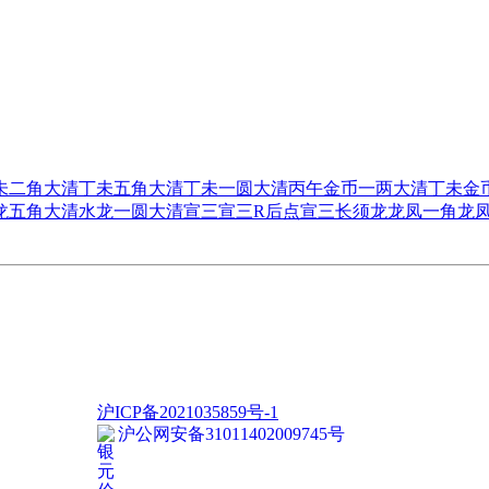
未二角
大清丁未五角
大清丁未一圆
大清丙午金币一两
大清丁未金
龙五角
大清水龙一圆
大清宣三
宣三R后点
宣三长须龙
龙凤一角
龙
沪ICP备2021035859号-1
沪公网安备31011402009745号