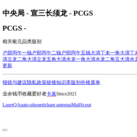
中央局 - 宣三长须龙 - PCGS
PCGS -
相关银元品类版别
户部丙午一钱
户部丙午二钱
户部丙午五钱
大清丁未一角
大清丁
清立龙二角
大清立龙五角
大清水龙一角
大清水龙二角五
大清水
更新
报错与建议
隐私政策
链接
知识库
版别
价格
菜单
业余钱币收藏爱好者
卡泉
Since2021
LaserQA
nato-phonetic
ham antenna
MailScout