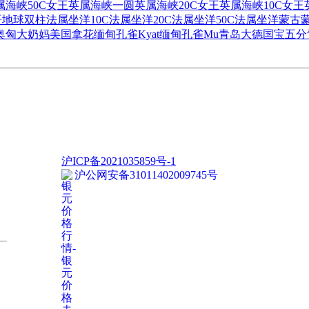
属海峡50C女王
英属海峡一圆
英属海峡20C女王
英属海峡10C女王
哥地球双柱
法属坐洋10C
法属坐洋20C
法属坐洋50C
法属坐洋
蒙古蒙
奥匈大奶妈
美国拿花
缅甸孔雀Kyat
缅甸孔雀Mu
青岛大德国宝五分
沪ICP备2021035859号-1
沪公网安备31011402009745号