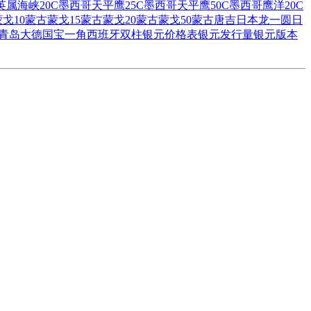
英属海峡20C
墨西哥天平鹰25C
墨西哥天平鹰50C
墨西哥鹰洋20C
戈10
蒙古蒙戈15
蒙古蒙戈20
蒙古蒙戈50
蒙古唐吉
日本龙一圆
日
青岛大德国宝一角
西班牙双柱
银元价格表
银元发行量
银元版本