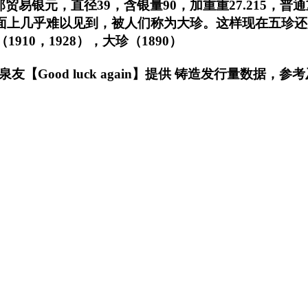
易银元，直径39，含银量90，加重重27.215，普通
市面上几乎难以见到，被人们称为大珍。这样现在五珍还是
（1910，1928），大珍（1890）
泉友【Good luck again】提供 铸造发行量数据，参