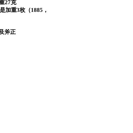
重27克
加重3枚（1885，
考及斧正