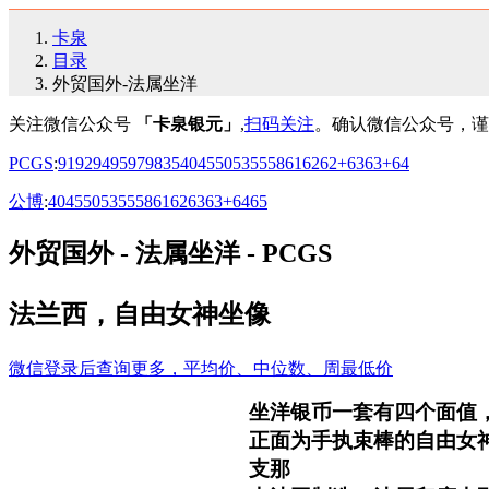
卡泉
目录
外贸国外-法属坐洋
关注微信公众号
「卡泉银元」
,
扫码关注
。确认微信公众号，谨
PCGS
:
91
92
94
95
97
98
35
40
45
50
53
55
58
61
62
62+
63
63+
64
公博
:
40
45
50
53
55
58
61
62
63
63+
64
65
外贸国外 - 法属坐洋 - PCGS
法兰西，自由女神坐像
微信登录后查询更多，平均价、中位数、周最低价
坐洋银币一套有四个面值，
正面为手执束棒的自由女
支那