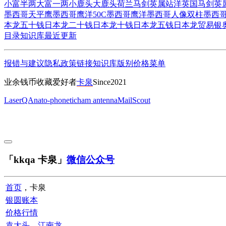
小富半两
大富一两
小鹿头
大鹿头
荷兰马剑
英属站洋
英国马剑
英
墨西哥天平鹰
墨西哥鹰洋50C
墨西哥鹰洋
墨西哥人像双柱
墨西
本龙五十钱
日本龙二十钱
日本龙十钱
日本龙五钱
日本龙贸易银
目录
知识库
最近更新
报错与建议
隐私政策
链接
知识库
版别
价格
菜单
业余钱币收藏爱好者
卡泉
Since2021
LaserQA
nato-phonetic
ham antenna
MailScout
「kkqa 卡泉」
微信公众号
首页
，卡泉
银圆账本
价格行情
袁大头
、
江南龙