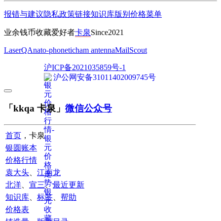
报错与建议
隐私政策
链接
知识库
版别
价格
菜单
业余钱币收藏爱好者
卡泉
Since2021
LaserQA
nato-phonetic
ham antenna
MailScout
沪ICP备2021035859号-1
沪公网安备31011402009745号
「kkqa 卡泉」
微信公众号
首页
，卡泉
银圆账本
价格行情
袁大头
、
江南龙
北洋
、
宣三
、
最近更新
知识库
、
标签
、
帮助
价格表