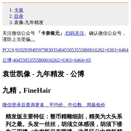
卡泉
目录
袁像-九年精发
关注微信公众号
「卡泉银元」
,
扫码关注
。确认微信公众号，
谨防上当受骗
PCGS
:
91
92
93
94
95
97
98
30
35
40
45
50
53
55
58
60
61
62
62+
63
63+
64
64+
公博
:
40
45
50
53
55
58
60
61
62
62+
63
63+
64
64+
65
袁世凯像 - 九年精发 - 公博
九精，FineHair
微信登录后查询更多，平均价、中位数、周最低价
精发版主要特征：整币精雕细刻，精美为大头系
列之最。头发一丝丝，胡须立体感强，胡须下缕