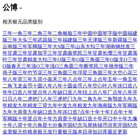
公博 -
相关银元品类版别
三年一角
三年二角
三年二角猴脸
三年中圆
中圆签字版
中圆福建
版
三年大头
三年武昌版
三年福建版
三年天津版
三年新疆版
三年
云南版
三年军阀版
三年大S版
三年山东大扣
三年湖南钢丝发
三
年甘肃
三年甘肃加字
三年甘肃曲笔民
三年甘肃长缨
三年甘肃落
叶
三年甘肃精发大扣
三年O版
三年O版三角圆
三年O版无O
三年
O版春天
三年浅O
三年浅O三角圆
三年断笔民
三年挑华版
三年
燕子版
三年竹节花
三年三角圆
三年浮星三角圆
三年大空心花
三
年八年背
三年九背小嘉禾
三年八点年
三年上点年
五年一角
五年
二角
飞龙金币十圆
八年
八年十圆金币
八年空心叶
八年连口造
八
年牛口造
八年竖点年
八年缺口造
八年结上点
八年厂点年
八年开
口贝
八年二虎把门
八年三虎把门
九年二角
九年二角鄂造
九年
九
年精发
九年精发三背
九年中发
九年粗发
九年海南版
九年军阀版
九年大肩章
九年缺口造
九年连口造7点年
十年
十年T点年
十年
军阀版
十年竖点年
十年方肩章
十年缺口造
十年开口中
十年九像
十年八背
十年六角星
七分像开国纪念
马尾铁锚币
洪宪开国纪念
金章
银元价格表
银元发行量
银元版本目录
知识库
最近更新