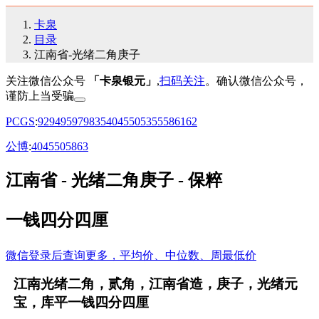
卡泉
目录
江南省-光绪二角庚子
关注微信公众号
「卡泉银元」
,
扫码关注
。确认微信公众号，
谨防上当受骗
PCGS
:
92
94
95
97
98
35
40
45
50
53
55
58
61
62
公博
:
40
45
50
58
63
江南省 - 光绪二角庚子 - 保粹
一钱四分四厘
微信登录后查询更多，平均价、中位数、周最低价
江南光绪二角，贰角，江南省造，庚子，光绪元
宝，库平一钱四分四厘