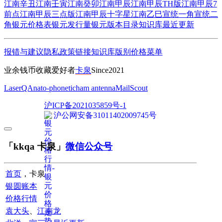
江南辛丑
江南壬寅
江南癸卯
江南甲辰
江南甲辰TH版
江南甲辰7
前点
江南甲辰三点版
江南甲辰十字星
江南乙巳
宣统一角
宣统二
角
银元价格表
银元发行量
银元版本目录
知识库
最近更新
报错与建议
隐私政策
链接
知识库
版别
价格
菜单
业余钱币收藏爱好者
卡泉
Since2021
LaserQA
nato-phonetic
ham antenna
MailScout
沪ICP备2021035859号-1
沪公网安备31011402009745号
「kkqa 卡泉」
微信公众号
首页
，卡泉
银圆账本
价格行情
袁大头
、
江南龙