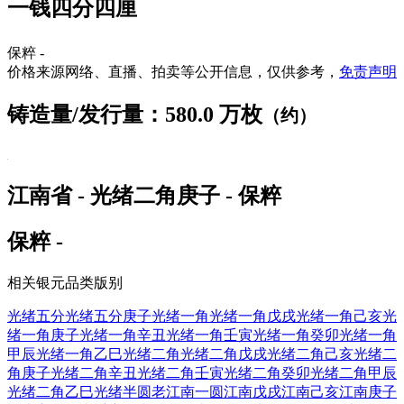
一钱四分四厘
保粹 -
价格来源网络、直播、拍卖等公开信息，仅供参考，
免责声明
铸造量/发行量：580.0 万枚
（约）
江南省 - 光绪二角庚子 - 保粹
保粹 -
相关银元品类版别
光绪五分
光绪五分庚子
光绪一角
光绪一角戊戌
光绪一角己亥
光
绪一角庚子
光绪一角辛丑
光绪一角壬寅
光绪一角癸卯
光绪一角
甲辰
光绪一角乙巳
光绪二角
光绪二角戊戌
光绪二角己亥
光绪二
角庚子
光绪二角辛丑
光绪二角壬寅
光绪二角癸卯
光绪二角甲辰
光绪二角乙巳
光绪半圆
老江南一圆
江南戊戌
江南己亥
江南庚子