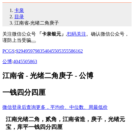
卡泉
目录
江南省-光绪二角庚子
关注微信公众号
「卡泉银元」
,
扫码关注
。确认微信公众号，
谨防上当受骗
PCGS
:
92
94
95
97
98
35
40
45
50
53
55
58
61
62
公博
:
40
45
50
58
63
江南省 - 光绪二角庚子 - 公博
一钱四分四厘
微信登录后查询更多，平均价、中位数、周最低价
江南光绪二角，贰角，江南省造，庚子，光绪元
宝，库平一钱四分四厘