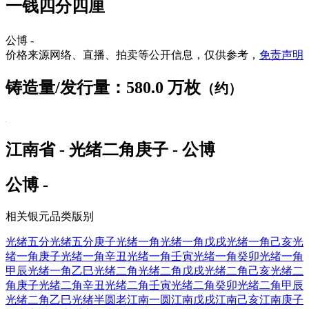
一钱四分四厘
公博 -
价格来源网络、直播、拍卖等公开信息，仅供参考，
免责声明
铸造量/发行量：580.0 万枚
（约）
江南省 - 光绪二角庚子 - 公博
公博 -
相关银元品类版别
光绪五分
光绪五分庚子
光绪一角
光绪一角戊戌
光绪一角己亥
光
绪一角庚子
光绪一角辛丑
光绪一角壬寅
光绪一角癸卯
光绪一角
甲辰
光绪一角乙巳
光绪二角
光绪二角戊戌
光绪二角己亥
光绪二
角庚子
光绪二角辛丑
光绪二角壬寅
光绪二角癸卯
光绪二角甲辰
光绪二角乙巳
光绪半圆
老江南一圆
江南戊戌
江南己亥
江南庚子