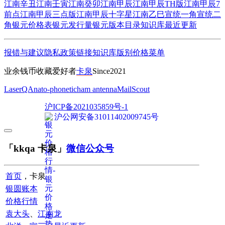
江南辛丑
江南壬寅
江南癸卯
江南甲辰
江南甲辰TH版
江南甲辰7
前点
江南甲辰三点版
江南甲辰十字星
江南乙巳
宣统一角
宣统二
角
银元价格表
银元发行量
银元版本目录
知识库
最近更新
报错与建议
隐私政策
链接
知识库
版别
价格
菜单
业余钱币收藏爱好者
卡泉
Since2021
LaserQA
nato-phonetic
ham antenna
MailScout
沪ICP备2021035859号-1
沪公网安备31011402009745号
「kkqa 卡泉」
微信公众号
首页
，卡泉
银圆账本
价格行情
袁大头
、
江南龙