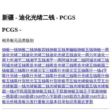
新疆 - 迪化光绪二钱 - PCGS
PCGS -
相关银元品类版别
饷银一钱
饷银二钱
饷银四钱
饷银五钱单蝙蝠
饷银五钱
饷银一两
迪化光绪二钱
迪化光绪三钱
迪化光绪五钱
迪化一两六年
迪化一
两七年
湘平二钱
湘平五钱
湘平一两
阿城光绪二钱
阿城光绪三钱
阿城光绪五钱
喀造光绪二钱
喀造光绪三钱
喀造光绪五钱
银圆二
钱
银圆三钱
喀什光绪元宝三钱
喀什光绪元宝五钱
喀什一钱4字
喀什光绪一钱
喀什光绪二钱
喀什光绪三钱
喀什光绪五钱
喀什饷
银五钱
喀什宣统元宝五钱
喀什宣统银币五钱
光绪银钱天罡五分
光绪银圆一钱
光绪银圆二钱
光绪银圆三钱
光绪银圆五钱
光绪银
圆一钱4字
民国双旗饷银五钱
壬子双旗饷银五钱
壬子双旗饷银
一两
新疆1949
新疆1949空心字
新疆1949双四九
新疆1949方足1
银元价格表
银元发行量
银元版本目录
知识库
最近更新