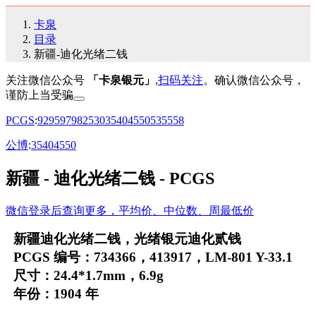
卡泉
目录
新疆-迪化光绪二钱
关注微信公众号
「卡泉银元」
,
扫码关注
。确认微信公众号，
谨防上当受骗
PCGS
:
92
95
97
98
25
30
35
40
45
50
53
55
58
公博
:
35
40
45
50
新疆 - 迪化光绪二钱 - PCGS
微信登录后查询更多，平均价、中位数、周最低价
新疆迪化光绪二钱，光绪银元迪化贰钱
PCGS 编号：734366，413917，LM-801 Y-33.1
尺寸：24.4*1.7mm，6.9g
年份：1904 年