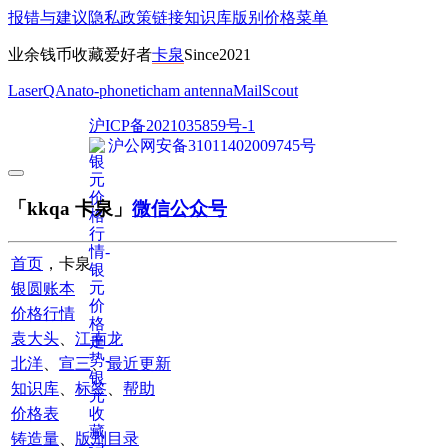
报错与建议
隐私政策
链接
知识库
版别
价格
菜单
业余钱币收藏爱好者
卡泉
Since2021
LaserQA
nato-phonetic
ham antenna
MailScout
沪ICP备2021035859号-1
沪公网安备31011402009745号
「kkqa 卡泉」
微信公众号
首页
，卡泉
银圆账本
价格行情
袁大头
、
江南龙
北洋
、
宣三
、
最近更新
知识库
、
标签
、
帮助
价格表
铸造量
、
版别目录