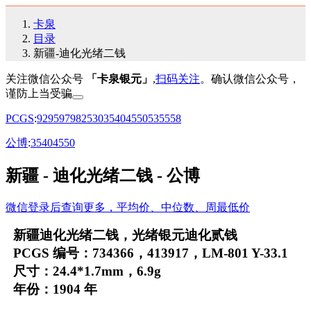
卡泉
目录
新疆-迪化光绪二钱
关注微信公众号
「卡泉银元」
,
扫码关注
。确认微信公众号，
谨防上当受骗
PCGS
:
92
95
97
98
25
30
35
40
45
50
53
55
58
公博
:
35
40
45
50
新疆 - 迪化光绪二钱 - 公博
微信登录后查询更多，平均价、中位数、周最低价
新疆迪化光绪二钱，光绪银元迪化贰钱
PCGS 编号：734366，413917，LM-801 Y-33.1
尺寸：24.4*1.7mm，6.9g
年份：1904 年