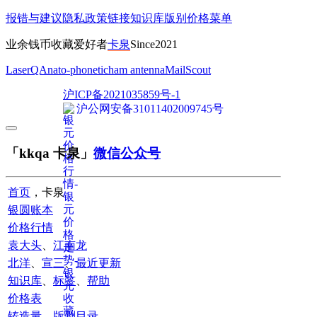
报错与建议
隐私政策
链接
知识库
版别
价格
菜单
业余钱币收藏爱好者
卡泉
Since2021
LaserQA
nato-phonetic
ham antenna
MailScout
沪ICP备2021035859号-1
沪公网安备31011402009745号
「kkqa 卡泉」
微信公众号
首页
，卡泉
银圆账本
价格行情
袁大头
、
江南龙
北洋
、
宣三
、
最近更新
知识库
、
标签
、
帮助
价格表
铸造量
、
版别目录