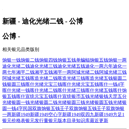
新疆 - 迪化光绪二钱 - 公博
公博 -
相关银元品类版别
饷银一钱
饷银二钱
饷银四钱
饷银五钱单蝙蝠
饷银五钱
饷银一两
迪化光绪二钱
迪化光绪三钱
迪化光绪五钱
迪化一两六年
迪化一
两七年
湘平二钱
湘平五钱
湘平一两
阿城光绪二钱
阿城光绪三钱
阿城光绪五钱
喀造光绪二钱
喀造光绪三钱
喀造光绪五钱
银圆二
钱
银圆三钱
喀什光绪元宝三钱
喀什光绪元宝五钱
喀什一钱4字
喀什光绪一钱
喀什光绪二钱
喀什光绪三钱
喀什光绪五钱
喀什饷
银五钱
喀什宣统元宝五钱
喀什宣统银币五钱
光绪银钱天罡五分
光绪银圆一钱
光绪银圆二钱
光绪银圆三钱
光绪银圆五钱
光绪银
圆一钱4字
民国双旗饷银五钱
壬子双旗饷银五钱
壬子双旗饷银
一两
新疆1949
新疆1949空心字
新疆1949双四九
新疆1949方足1
银元价格表
银元发行量
银元版本目录
知识库
最近更新