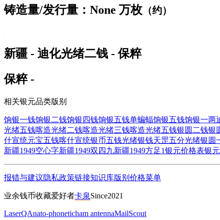
铸造量/发行量：None 万枚
（约）
新疆 - 迪化光绪二钱 - 保粹
保粹 -
相关银元品类版别
饷银一钱
饷银二钱
饷银四钱
饷银五钱单蝙蝠
饷银五钱
饷银一两
光绪五钱
喀造光绪二钱
喀造光绪三钱
喀造光绪五钱
银圆二钱
银
什宣统元宝五钱
喀什宣统银币五钱
光绪银钱天罡五分
光绪银圆
新疆1949空心字
新疆1949双四九
新疆1949方足1
银元价格表
银元
报错与建议
隐私政策
链接
知识库
版别
价格
菜单
业余钱币收藏爱好者
卡泉
Since2021
LaserQA
nato-phonetic
ham antenna
MailScout