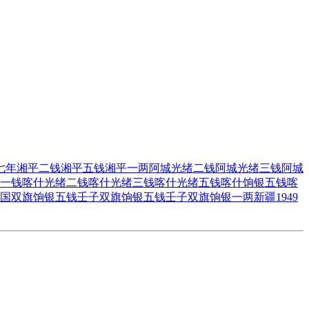
七年
湘平二钱
湘平五钱
湘平一两
阿城光绪二钱
阿城光绪三钱
阿城
一钱
喀什光绪二钱
喀什光绪三钱
喀什光绪五钱
喀什饷银五钱
喀
国双旗饷银五钱
壬子双旗饷银五钱
壬子双旗饷银一两
新疆1949