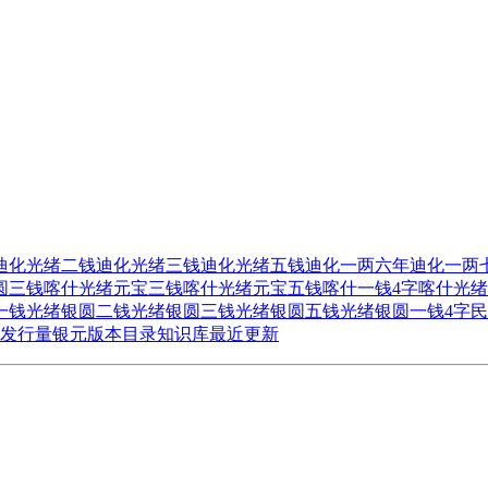
迪化光绪二钱
迪化光绪三钱
迪化光绪五钱
迪化一两六年
迪化一两
圆三钱
喀什光绪元宝三钱
喀什光绪元宝五钱
喀什一钱4字
喀什光绪
一钱
光绪银圆二钱
光绪银圆三钱
光绪银圆五钱
光绪银圆一钱4字
民
发行量
银元版本目录
知识库
最近更新