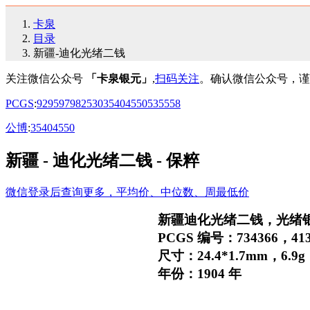
卡泉
目录
新疆-迪化光绪二钱
关注微信公众号
「卡泉银元」
,
扫码关注
。确认微信公众号，谨
PCGS
:
92
95
97
98
25
30
35
40
45
50
53
55
58
公博
:
35
40
45
50
新疆 - 迪化光绪二钱 - 保粹
微信登录后查询更多，平均价、中位数、周最低价
新疆迪化光绪二钱，光绪
PCGS 编号：734366，4139
尺寸：24.4*1.7mm，6.9g
年份：1904 年