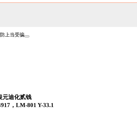
防上当受骗
银元迪化贰钱
17，LM-801 Y-33.1