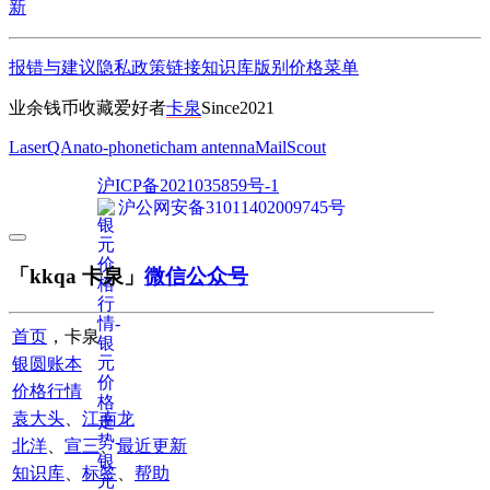
新
报错与建议
隐私政策
链接
知识库
版别
价格
菜单
业余钱币收藏爱好者
卡泉
Since2021
LaserQA
nato-phonetic
ham antenna
MailScout
沪ICP备2021035859号-1
沪公网安备31011402009745号
「kkqa 卡泉」
微信公众号
首页
，卡泉
银圆账本
价格行情
袁大头
、
江南龙
北洋
、
宣三
、
最近更新
知识库
、
标签
、
帮助