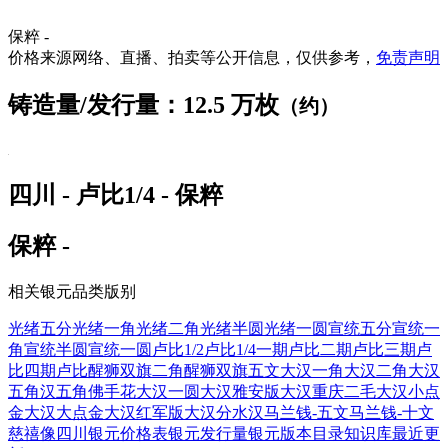
保粹 -
价格来源网络、直播、拍卖等公开信息，仅供参考，
免责声明
铸造量/发行量：12.5 万枚
（约）
四川 - 卢比1/4 - 保粹
保粹 -
相关银元品类版别
光绪五分
光绪一角
光绪二角
光绪半圆
光绪一圆
宣统五分
宣统一
角
宣统半圆
宣统一圆
卢比1/2
卢比1/4
一期卢比
二期卢比
三期卢
比
四期卢比
醒狮双旗二角
醒狮双旗五文
大汉一角
大汉二角
大汉
五角
汉五角佛手花
大汉一圆
大汉雅安版
大汉重庆二毛
大汉小点
金
大汉大点金
大汉红军版
大汉分水汉
马兰钱-五文
马兰钱-十文
慈禧像四川
银元价格表
银元发行量
银元版本目录
知识库
最近更