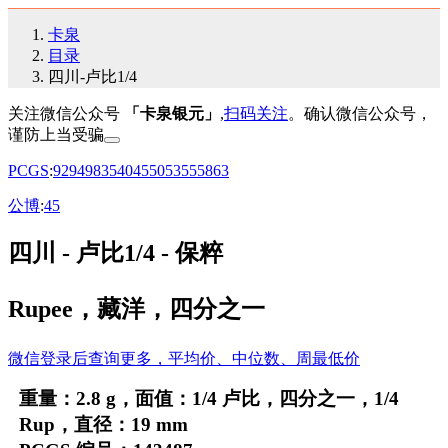
卡泉
目录
四川-卢比1/4
关注微信公众号
「卡泉银元」
,
扫码关注
。确认微信公众号，
谨防上当受骗
PCGS
:
92
94
98
35
40
45
50
53
55
58
63
公博
:
45
四川 - 卢比1/4 - 保粹
Rupee，藏洋，四分之一
微信登录后查询更多，平均价、中位数、周最低价
重量：2.8 g，面值：1/4 卢比，四分之一，1/4
Rup，直径：19 mm