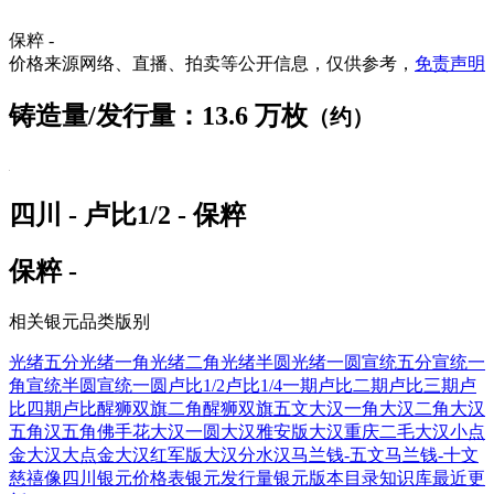
保粹 -
价格来源网络、直播、拍卖等公开信息，仅供参考，
免责声明
铸造量/发行量：13.6 万枚
（约）
四川 - 卢比1/2 - 保粹
保粹 -
相关银元品类版别
光绪五分
光绪一角
光绪二角
光绪半圆
光绪一圆
宣统五分
宣统一
角
宣统半圆
宣统一圆
卢比1/2
卢比1/4
一期卢比
二期卢比
三期卢
比
四期卢比
醒狮双旗二角
醒狮双旗五文
大汉一角
大汉二角
大汉
五角
汉五角佛手花
大汉一圆
大汉雅安版
大汉重庆二毛
大汉小点
金
大汉大点金
大汉红军版
大汉分水汉
马兰钱-五文
马兰钱-十文
慈禧像四川
银元价格表
银元发行量
银元版本目录
知识库
最近更