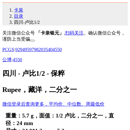
卡泉
目录
四川-卢比1/2
关注微信公众号
「卡泉银元」
,
扫码关注
。确认微信公众号，
谨防上当受骗
PCGS
:
92
94
95
97
98
20
35
40
45
50
公博
:
45
50
四川 - 卢比1/2 - 保粹
Rupee，藏洋，二分之一
微信登录后查询更多，平均价、中位数、周最低价
重量：5.7 g，面值：1/2 卢比，二分之一，直
径：24 mm