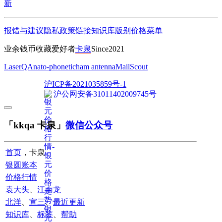
新
报错与建议
隐私政策
链接
知识库
版别
价格
菜单
业余钱币收藏爱好者
卡泉
Since2021
LaserQA
nato-phonetic
ham antenna
MailScout
沪ICP备2021035859号-1
沪公网安备31011402009745号
「kkqa 卡泉」
微信公众号
首页
，卡泉
银圆账本
价格行情
袁大头
、
江南龙
北洋
、
宣三
、
最近更新
知识库
、
标签
、
帮助