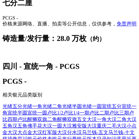
七分二厘
PCGS -
价格来源网络、直播、拍卖等公开信息，仅供参考，
免责声明
铸造量/发行量：28.0 万枚
（约）
四川 - 宣统一角 - PCGS
PCGS -
相关银元品类版别
光绪五分
光绪一角
光绪二角
光绪半圆
光绪一圆
宣统五分
宣统一
角
宣统半圆
宣统一圆
卢比1/2
卢比1/4
一期卢比
二期卢比
三期卢
比
四期卢比
醒狮双旗二角
醒狮双旗五文
大汉一角
大汉二角
大汉
五角
汉五角佛手花
大汉一圆
大汉雅安版
大汉重庆二毛
大汉小点
金
大汉大点金
大汉红军版
大汉分水汉
马兰钱-五文
马兰钱-十文
慈禧像四川
银元价格表
银元发行量
银元版本目录
知识库
最近更