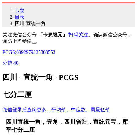
卡泉
目录
四川-宣统一角
关注微信公众号
「卡泉银元」
,
扫码关注
。确认微信公众号，
谨防上当受骗
PCGS
:
03
92
97
98
25
30
35
53
公博
:
40
四川 - 宣统一角 - PCGS
七分二厘
微信登录后查询更多，平均价、中位数、周最低价
四川宣统一角，壹角，四川省造，宣统元宝，库
平七分二厘