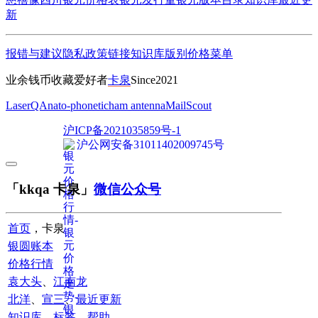
新
报错与建议
隐私政策
链接
知识库
版别
价格
菜单
业余钱币收藏爱好者
卡泉
Since2021
LaserQA
nato-phonetic
ham antenna
MailScout
沪ICP备2021035859号-1
沪公网安备31011402009745号
「kkqa 卡泉」
微信公众号
首页
，卡泉
银圆账本
价格行情
袁大头
、
江南龙
北洋
、
宣三
、
最近更新
知识库
、
标签
、
帮助