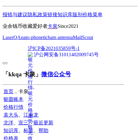
报错与建议
隐私政策
链接
知识库
版别
价格
菜单
业余钱币收藏爱好者
卡泉
Since2021
LaserQA
nato-phonetic
ham antenna
MailScout
沪ICP备2021035859号-1
沪公网安备31011402009745号
「kkqa 卡泉」
微信公众号
首页
，卡泉
银圆账本
价格行情
袁大头
、
江南龙
北洋
、
宣三
、
最近更新
知识库
、
标签
、
帮助
价格表