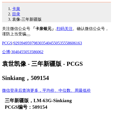
卡泉
目录
袁像-三年新疆版
关注微信公众号
「卡泉银元」
,
扫码关注
。确认微信公众号，
谨防上当受骗
PCGS
:
92
93
94
95
97
98
30
35
40
45
50
53
55
58
60
61
63
公博
:
30
40
45
50
53
58
60
62
袁世凯像 - 三年新疆版 - PCGS
Sinkiang，509154
微信登录后查询更多，平均价、中位数、周最低价
三年新疆版，LM-63G-Sinkiang
PCGS编号：509154