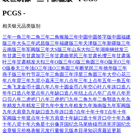
PCGS -
相关银元品类版别
三年一角
三年二角
三年二角猴脸
三年中圆
中圆签字版
中圆福建
版
三年大头
三年武昌版
三年福建版
三年天津版
三年新疆版
三年
云南版
三年军阀版
三年大S版
三年山东大扣
三年湖南钢丝发
三
年甘肃
三年甘肃加字
三年甘肃曲笔民
三年甘肃长缨
三年甘肃落
叶
三年甘肃精发大扣
三年O版
三年O版三角圆
三年O版无O
三年
O版春天
三年浅O
三年浅O三角圆
三年断笔民
三年挑华版
三年
燕子版
三年竹节花
三年三角圆
三年浮星三角圆
三年大空心花
三
年八年背
三年九背小嘉禾
三年八点年
三年上点年
五年一角
五年
二角
飞龙金币十圆
八年
八年十圆金币
八年空心叶
八年连口造
八
年牛口造
八年竖点年
八年缺口造
八年结上点
八年厂点年
八年开
口贝
八年二虎把门
八年三虎把门
九年二角
九年二角鄂造
九年
九
年精发
九年精发三背
九年中发
九年粗发
九年海南版
九年军阀版
九年大肩章
九年缺口造
九年连口造7点年
十年
十年T点年
十年
军阀版
十年竖点年
十年方肩章
十年缺口造
十年开口中
十年九像
十年八背
十年六角星
七分像开国纪念
马尾铁锚币
洪宪开国纪念
金章
银元价格表
银元发行量
银元版本目录
知识库
最近更新