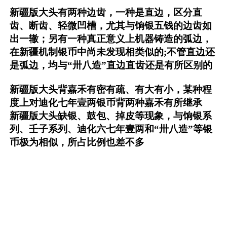
新疆版大头有两种边齿，一种是直边，区分直
齿、断齿、轻微凹槽，尤其与饷银五钱的边齿如
出一辙；另有一种真正意义上机器铸造的弧边，
在新疆机制银币中尚未发现相类似的;不管直边还
是弧边，均与“卅八造”直边直齿还是有所区别的
新疆版大头背嘉禾有密有疏、有大有小，某种程
度上对迪化七年壹两银币背两种嘉禾有所继承
新疆版大头缺银、鼓包、掉皮等现象，与饷银系
列、壬子系列、迪化六七年壹两和“卅八造”等银
币极为相似，所占比例也差不多