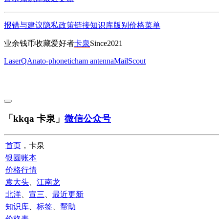
报错与建议
隐私政策
链接
知识库
版别
价格
菜单
业余钱币收藏爱好者
卡泉
Since2021
LaserQA
nato-phonetic
ham antenna
MailScout
「kkqa 卡泉」
微信公众号
首页
，卡泉
银圆账本
价格行情
袁大头
、
江南龙
北洋
、
宣三
、
最近更新
知识库
、
标签
、
帮助
价格表