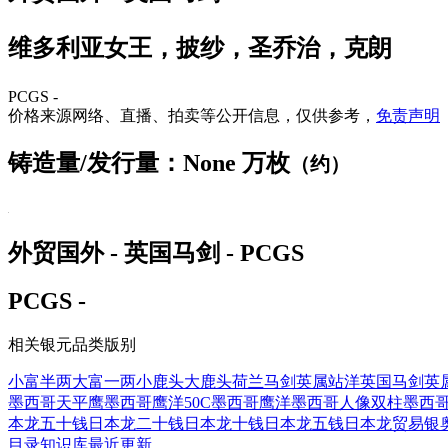
维多利亚女王，披纱，圣乔治，克朗
PCGS -
价格来源网络、直播、拍卖等公开信息，仅供参考，
免责声明
铸造量/发行量：None 万枚
（约）
外贸国外 - 英国马剑 - PCGS
PCGS -
相关银元品类版别
小富半两
大富一两
小鹿头
大鹿头
荷兰马剑
英属站洋
英国马剑
英
墨西哥天平鹰
墨西哥鹰洋50C
墨西哥鹰洋
墨西哥人像双柱
墨西
本龙五十钱
日本龙二十钱
日本龙十钱
日本龙五钱
日本龙贸易银
目录
知识库
最近更新