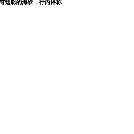
有翅膀的海妖，行内俗称