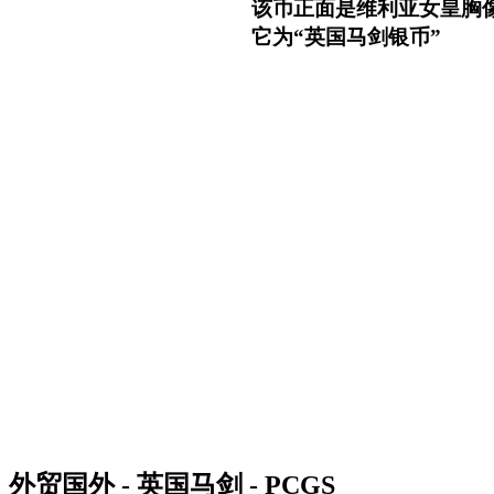
该币正面是维利亚女皇胸
它为“英国马剑银币”
外贸国外 - 英国马剑 - PCGS