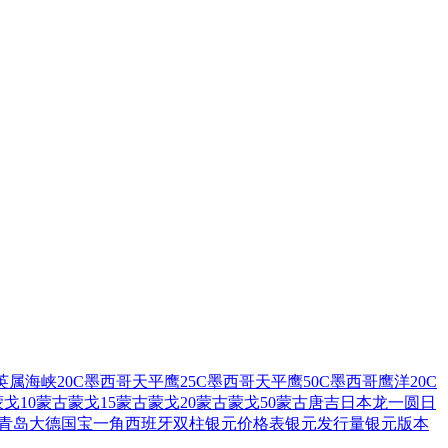
英属海峡20C
墨西哥天平鹰25C
墨西哥天平鹰50C
墨西哥鹰洋20C
戈10
蒙古蒙戈15
蒙古蒙戈20
蒙古蒙戈50
蒙古唐吉
日本龙一圆
日
青岛大德国宝一角
西班牙双柱
银元价格表
银元发行量
银元版本