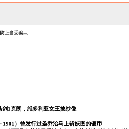
防上当受骗
马剑1克朗，维多利亚女王披纱像
－1901）曾发行过圣乔治马上斩妖图的银币