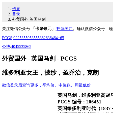
卡泉
目录
外贸国外-英国马剑
关注微信公众号
「卡泉银元」
,
扫码关注
。确认微信公众号，谨
PCGS
:
92
25
35
50
53
55
58
62
63
64
64+
65
公博
:
40
45
53
58
65
外贸国外 - 英国马剑 - PCGS
维多利亚女王，披纱，圣乔治，克朗
微信登录后查询更多，平均价、中位数、周最低价
英国马剑，维多利亚高冠
PCGS 编号：206451
英国维多利亚时代（1837