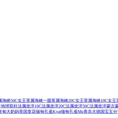
属海峡50C女王
英属海峡一圆
英属海峡20C女王
英属海峡10C女王
哥地球双柱
法属坐洋10C
法属坐洋20C
法属坐洋50C
法属坐洋
蒙古蒙
奥匈大奶妈
美国拿花
缅甸孔雀Kyat
缅甸孔雀Mu
青岛大德国宝五分