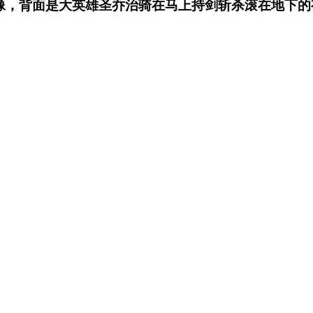
像，背面是大英雄圣乔治骑在马上持剑斩杀滚在地下的