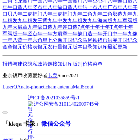
二角
飞龙金币十圆
八年
八年十圆金币
八年空心叶
八年连口造
八
年牛口造
八年竖点年
八年缺口造
八年结上点
八年厂点年
八年开
口贝
八年二虎把门
八年三虎把门
九年二角
九年二角鄂造
九年
九
年精发
九年精发三背
九年中发
九年粗发
九年海南版
九年军阀版
九年大肩章
九年缺口造
九年连口造7点年
十年
十年T点年
十年
军阀版
十年竖点年
十年方肩章
十年缺口造
十年开口中
十年九像
十年八背
十年六角星
七分像开国纪念
马尾铁锚币
洪宪开国纪念
金章
银元价格表
银元发行量
银元版本目录
知识库
最近更新
报错与建议
隐私政策
链接
知识库
版别
价格
菜单
业余钱币收藏爱好者
卡泉
Since2021
LaserQA
nato-phonetic
ham antenna
MailScout
沪ICP备2021035859号-1
沪公网安备31011402009745号
「kkqa 卡泉」
微信公众号