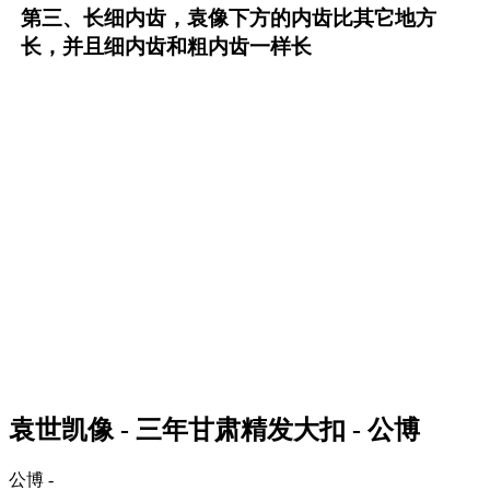
第三、长细内齿，袁像下方的内齿比其它地方
长，并且细内齿和粗内齿一样长
袁世凯像 - 三年甘肃精发大扣 - 公博
公博 -