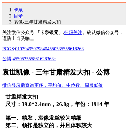
卡泉
目录
袁像-三年甘肃精发大扣
关注微信公众号
「卡泉银元」
,
扫码关注
。确认微信公众号，
谨防上当受骗
PCGS
:
01
92
94
95
97
98
40
45
50
53
55
58
61
62
63
公博
:
45
50
53
55
58
61
62
63
63+
袁世凯像 - 三年甘肃精发大扣 - 公博
微信登录后查询更多，平均价、中位数、周最低价
甘肃精发大扣
尺寸：39.0*2.4mm，26.8g，年份：1914 年
第一、精发，袁像发丝较为精细
第二、领扣是独立的，并且体积较大