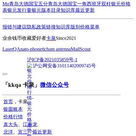
Mu
青岛大德国宝五分
青岛大德国宝一角
西班牙双柱
银元价格
表
银元发行量
银元版本目录
知识库
最近更新
报错与建议
隐私政策
链接
知识库
版别
价格
菜单
业余钱币收藏爱好者
卡泉
Since2021
LaserQA
nato-phonetic
ham antenna
MailScout
沪ICP备2021035859号-1
沪公网安备31011402009745号
「kkqa 卡泉」
微信公众号
首页
，卡泉
银圆账本
价格行情
袁大头
、
江南龙
北洋
、
宣三
、
最近更新