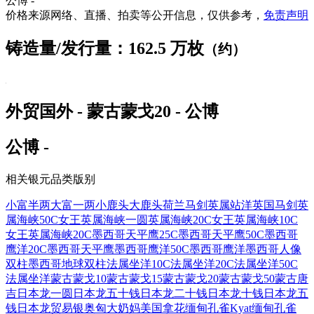
公博 -
价格来源网络、直播、拍卖等公开信息，仅供参考，
免责声明
铸造量/发行量：162.5 万枚
（约）
外贸国外 - 蒙古蒙戈20 - 公博
公博 -
相关银元品类版别
小富半两
大富一两
小鹿头
大鹿头
荷兰马剑
英属站洋
英国马剑
英
属海峡50C女王
英属海峡一圆
英属海峡20C女王
英属海峡10C
女王
英属海峡20C
墨西哥天平鹰25C
墨西哥天平鹰50C
墨西哥
鹰洋20C
墨西哥天平鹰
墨西哥鹰洋50C
墨西哥鹰洋
墨西哥人像
双柱
墨西哥地球双柱
法属坐洋10C
法属坐洋20C
法属坐洋50C
法属坐洋
蒙古蒙戈10
蒙古蒙戈15
蒙古蒙戈20
蒙古蒙戈50
蒙古唐
吉
日本龙一圆
日本龙五十钱
日本龙二十钱
日本龙十钱
日本龙五
钱
日本龙贸易银
奥匈大奶妈
美国拿花
缅甸孔雀Kyat
缅甸孔雀