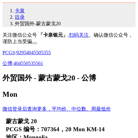
卡泉
目录
外贸国外-蒙古蒙戈20
关注微信公众号
「卡泉银元」
,
扫码关注
。确认微信公众号，
谨防上当受骗
PCGS
:
92
95
40
45
50
53
55
公博
:
40
45
50
53
55
61
外贸国外 - 蒙古蒙戈20 - 公博
Mon
微信登录后查询更多，平均价、中位数、周最低价
蒙古蒙戈 20
PCGS 编号：707364，20 Mon KM-14
地区：Mongolia