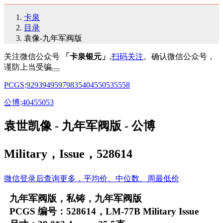
卡泉
目录
袁像-九年军阀版
关注微信公众号
「卡泉银元」
,
扫码关注
。确认微信公众号，
谨防上当受骗
PCGS
:
92
93
94
95
97
98
35
40
45
50
53
55
58
公博
:
40
45
50
53
袁世凯像 - 九年军阀版 - 公博
Military，Issue，528614
微信登录后查询更多，平均价、中位数、周最低价
九年军阀版，私铸，九年军阀版
PCGS 编号：528614，LM-77B Military Issue