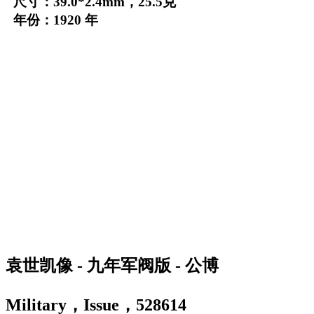
尺寸：39.0*2.4mm，25.5克
年份：1920 年
袁世凯像 - 九年军阀版 - 公博
Military，Issue，528614