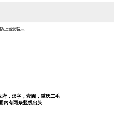
防上当受骗
政府，汉字，壹圆，重庆二毛
圆圈内有两条竖线出头