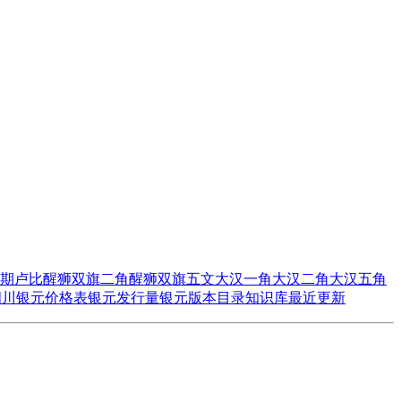
期卢比
醒狮双旗二角
醒狮双旗五文
大汉一角
大汉二角
大汉五角
四川
银元价格表
银元发行量
银元版本目录
知识库
最近更新