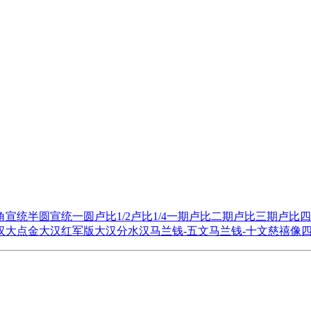
角
宣统半圆
宣统一圆
卢比1/2
卢比1/4
一期卢比
二期卢比
三期卢比
四
汉大点金
大汉红军版
大汉分水汉
马兰钱-五文
马兰钱-十文
慈禧像