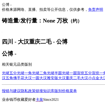
公博 -
价格来源网络、直播、拍卖等公开信息，仅供参考，
免责声明
铸造量/发行量：None 万枚
（约）
四川 - 大汉重庆二毛 - 公博
公博 -
相关银元品类版别
光绪五分
光绪一角
光绪二角
光绪半圆
光绪一圆
宣统五分
宣统一
汉五角佛手花
大汉一圆
大汉雅安版
大汉重庆二毛
大汉小点金
大
报错与建议
隐私政策
链接
知识库
版别
价格
菜单
业余钱币收藏爱好者
卡泉
Since2021