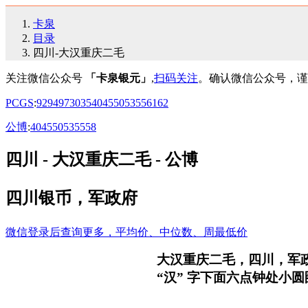
卡泉
目录
四川-大汉重庆二毛
关注微信公众号
「卡泉银元」
,
扫码关注
。确认微信公众号，谨
PCGS
:
92
94
97
30
35
40
45
50
53
55
61
62
公博
:
40
45
50
53
55
58
四川 - 大汉重庆二毛 - 公博
四川银币，军政府
微信登录后查询更多，平均价、中位数、周最低价
大汉重庆二毛，四川，军
“汉” 字下面六点钟处小