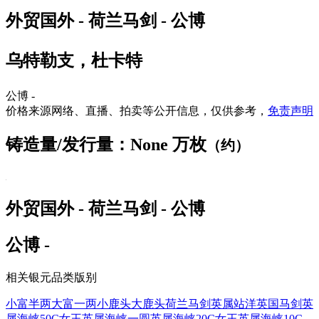
外贸国外 - 荷兰马剑 - 公博
乌特勒支，杜卡特
公博 -
价格来源网络、直播、拍卖等公开信息，仅供参考，
免责声明
铸造量/发行量：None 万枚
（约）
外贸国外 - 荷兰马剑 - 公博
公博 -
相关银元品类版别
小富半两
大富一两
小鹿头
大鹿头
荷兰马剑
英属站洋
英国马剑
英
属海峡50C女王
英属海峡一圆
英属海峡20C女王
英属海峡10C