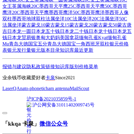
女王
英属海峡20C
墨西哥天平鹰25C
墨西哥天平鹰50C
墨西哥
鹰洋20C
墨西哥天平鹰
墨西哥鹰洋50C
墨西哥鹰洋
墨西哥人像
双柱
墨西哥地球双柱
法属坐洋10C
法属坐洋20C
法属坐洋50C
法属坐洋
蒙古蒙戈10
蒙古蒙戈15
蒙古蒙戈20
蒙古蒙戈50
蒙古唐
吉
日本龙一圆
日本龙五十钱
日本龙二十钱
日本龙十钱
日本龙五
钱
日本龙贸易银
奥匈大奶妈
美国拿花
缅甸孔雀Kyat
缅甸孔雀
Mu
青岛大德国宝五分
青岛大德国宝一角
西班牙双柱
银元价格
表
银元发行量
银元版本目录
知识库
最近更新
报错与建议
隐私政策
链接
知识库
版别
价格
菜单
业余钱币收藏爱好者
卡泉
Since2021
LaserQA
nato-phonetic
ham antenna
MailScout
沪ICP备2021035859号-1
沪公网安备31011402009745号
「kkqa 卡泉」
微信公众号