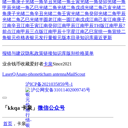
绪一角庚子
光绪一角辛丑
光绪一角壬寅
光绪一角癸卯
光绪一角
甲辰
光绪一角乙巳
光绪二角
光绪二角戊戌
光绪二角己亥
光绪二
角庚子
光绪二角辛丑
光绪二角壬寅
光绪二角癸卯
光绪二角甲辰
光绪二角乙巳
光绪半圆
老江南一圆
江南戊戌
江南己亥
江南庚子
江南辛丑
江南壬寅
江南癸卯
江南甲辰
江南甲辰TH版
江南甲辰7
前点
江南甲辰三点版
江南甲辰十字星
江南乙巳
宣统一角
宣统二
角
银元价格表
银元发行量
银元版本目录
知识库
最近更新
报错与建议
隐私政策
链接
知识库
版别
价格
菜单
业余钱币收藏爱好者
卡泉
Since2021
LaserQA
nato-phonetic
ham antenna
MailScout
沪ICP备2021035859号-1
沪公网安备31011402009745号
「kkqa 卡泉」
微信公众号
首页
，卡泉