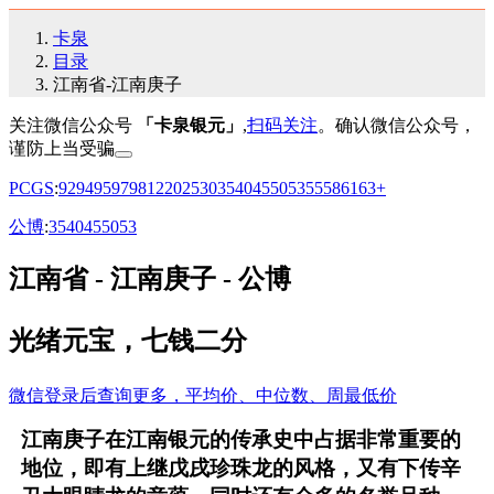
卡泉
目录
江南省-江南庚子
关注微信公众号
「卡泉银元」
,
扫码关注
。确认微信公众号，
谨防上当受骗
PCGS
:
92
94
95
97
98
12
20
25
30
35
40
45
50
53
55
58
61
63+
公博
:
35
40
45
50
53
江南省 - 江南庚子 - 公博
光绪元宝，七钱二分
微信登录后查询更多，平均价、中位数、周最低价
江南庚子在江南银元的传承史中占据非常重要的
地位，即有上继戊戌珍珠龙的风格，又有下传辛