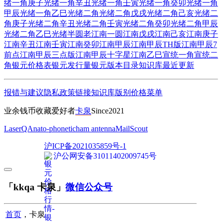
绪一角庚子
光绪一角辛丑
光绪一角壬寅
光绪一角癸卯
光绪一角
甲辰
光绪一角乙巳
光绪二角
光绪二角戊戌
光绪二角己亥
光绪二
角庚子
光绪二角辛丑
光绪二角壬寅
光绪二角癸卯
光绪二角甲辰
光绪二角乙巳
光绪半圆
老江南一圆
江南戊戌
江南己亥
江南庚子
江南辛丑
江南壬寅
江南癸卯
江南甲辰
江南甲辰TH版
江南甲辰7
前点
江南甲辰三点版
江南甲辰十字星
江南乙巳
宣统一角
宣统二
角
银元价格表
银元发行量
银元版本目录
知识库
最近更新
报错与建议
隐私政策
链接
知识库
版别
价格
菜单
业余钱币收藏爱好者
卡泉
Since2021
LaserQA
nato-phonetic
ham antenna
MailScout
沪ICP备2021035859号-1
沪公网安备31011402009745号
「kkqa 卡泉」
微信公众号
首页
，卡泉