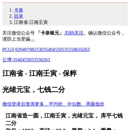
卡泉
目录
江南省-江南壬寅
关注微信公众号
「卡泉银元」
,
扫码关注
。确认微信公众号，
谨防上当受骗
PCGS
:
92
94
97
98
25
30
35
40
45
50
53
55
58
61
62
63
公博
:
35
40
45
50
53
55
62
63
江南省 - 江南壬寅 - 保粹
光绪元宝，七钱二分
微信登录后查询更多，平均价、中位数、周最低价
江南省造一圆，江南壬寅，光绪元宝， 库平七钱
二分