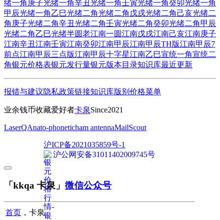
绪一角庚子
光绪一角辛丑
光绪一角壬寅
光绪一角癸卯
光绪一角
甲辰
光绪一角乙巳
光绪二角
光绪二角戊戌
光绪二角己亥
光绪二
角庚子
光绪二角辛丑
光绪二角壬寅
光绪二角癸卯
光绪二角甲辰
光绪二角乙巳
光绪半圆
老江南一圆
江南戊戌
江南己亥
江南庚子
江南辛丑
江南壬寅
江南癸卯
江南甲辰
江南甲辰TH版
江南甲辰7
前点
江南甲辰三点版
江南甲辰十字星
江南乙巳
宣统一角
宣统二
角
银元价格表
银元发行量
银元版本目录
知识库
最近更新
报错与建议
隐私政策
链接
知识库
版别
价格
菜单
业余钱币收藏爱好者
卡泉
Since2021
LaserQA
nato-phonetic
ham antenna
MailScout
沪ICP备2021035859号-1
沪公网安备31011402009745号
「kkqa 卡泉」
微信公众号
首页
，卡泉