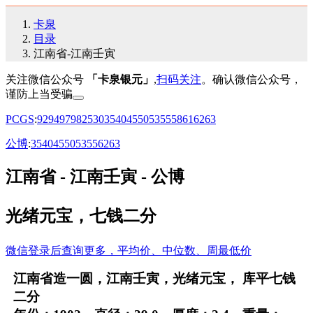
卡泉
目录
江南省-江南壬寅
关注微信公众号
「卡泉银元」
,
扫码关注
。确认微信公众号，
谨防上当受骗
PCGS
:
92
94
97
98
25
30
35
40
45
50
53
55
58
61
62
63
公博
:
35
40
45
50
53
55
62
63
江南省 - 江南壬寅 - 公博
光绪元宝，七钱二分
微信登录后查询更多，平均价、中位数、周最低价
江南省造一圆，江南壬寅，光绪元宝， 库平七钱
二分