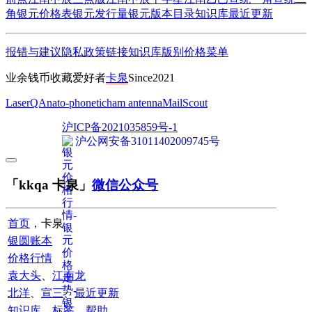
角
银元价格表
银元发行量
银元版本目录
知识库
最近更新
报错与建议
隐私政策
链接
知识库
版别
价格
菜单
业余钱币收藏爱好者
卡泉
Since2021
LaserQA
nato-phonetic
ham antenna
MailScout
沪ICP备2021035859号-1
沪公网安备31011402009745号
「kkqa 卡泉」
微信公众号
首页
，卡泉
银圆账本
价格行情
袁大头
、
江南龙
北洋
、
宣三
、
最近更新
知识库
、
标签
、
帮助