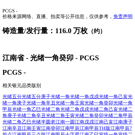
PCGS -
价格来源网络、直播、拍卖等公开信息，仅供参考，
免责声明
铸造量/发行量：116.0 万枚
（约）
江南省 - 光绪一角癸卯 - PCGS
PCGS -
相关银元品类版别
光绪五分
光绪五分庚子
光绪一角
光绪一角戊戌
光绪一角己亥
光
绪一角庚子
光绪一角辛丑
光绪一角壬寅
光绪一角癸卯
光绪一角
甲辰
光绪一角乙巳
光绪二角
光绪二角戊戌
光绪二角己亥
光绪二
角庚子
光绪二角辛丑
光绪二角壬寅
光绪二角癸卯
光绪二角甲辰
光绪二角乙巳
光绪半圆
老江南一圆
江南戊戌
江南己亥
江南庚子
江南辛丑
江南壬寅
江南癸卯
江南甲辰
江南甲辰TH版
江南甲辰7
前点
江南甲辰三点版
江南甲辰十字星
江南乙巳
宣统一角
宣统二