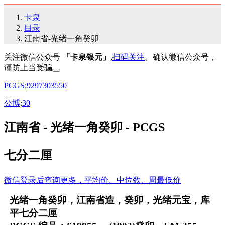
卡泉
目录
江南省-光绪一角癸卯
关注微信公众号
「卡泉银元」
,
扫码关注
。确认微信公众号，
谨防上当受骗
PCGS
:
92
97
30
35
50
公博
:
30
江南省 - 光绪一角癸卯 - PCGS
七分二厘
微信登录后查询更多，平均价、中位数、周最低价
光绪一角癸卯，江南省造，癸卯，光绪元宝，库
平七分二厘