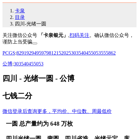
卡泉
目录
四川-光绪一圆
关注微信公众号
「卡泉银元」
,
扫码关注
。确认微信公众号，
谨防上当受骗
PCGS
:
82
91
92
94
95
97
98
12
15
20
25
30
35
40
45
50
53
55
58
62
公博
:
30
35
40
45
50
53
四川 - 光绪一圆 - 公博
七钱二分
微信登录后查询更多，平均价、中位数、周最低价
一圆 总产量约为 648 万枚
四川光绪一圆，壹圆，四川省造，光绪元宝，库