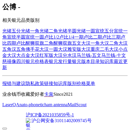
公博 -
相关银元品类版别
光绪五分
光绪一角
光绪二角
光绪半圆
光绪一圆
宣统五分
宣统一
角
宣统半圆
宣统一圆
卢比1/2
卢比1/4
一期卢比
二期卢比
三期卢
比
四期卢比
醒狮双旗二角
醒狮双旗五文
大汉一角
大汉二角
大汉
五角
汉五角佛手花
大汉一圆
大汉雅安版
大汉重庆二毛
大汉小点
金
大汉大点金
大汉红军版
大汉分水汉
马兰钱-五文
马兰钱-十文
慈禧像四川
银元价格表
银元发行量
银元版本目录
知识库
最近更
新
报错与建议
隐私政策
链接
知识库
版别
价格
菜单
业余钱币收藏爱好者
卡泉
Since2021
LaserQA
nato-phonetic
ham antenna
MailScout
沪ICP备2021035859号-1
沪公网安备31011402009745号